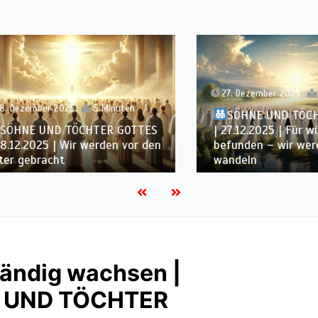
27. Dezember 2025
6 Min
zember 2025
5 Minuten
SÖHNE UND TÖCHTER
NE UND TÖCHTER GOTTES
| 27.12.2025 | Für würdig
.2025 | Wir werden vor den
befunden – wir werden 
ebracht
wandeln
tändig wachsen |
 UND TÖCHTER