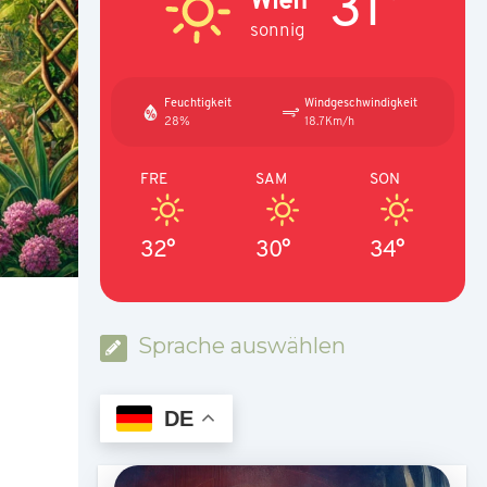
31°
sonnig
Feuchtigkeit
Windgeschwindigkeit
28%
18.7Km/h
FRE
SAM
SON
32°
30°
34°
Sprache auswählen
DE