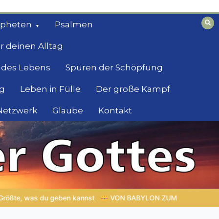
opheten
Psalmen
r deinen Alltag
 des Lebens
Spuren der Schöpfung
g
Leben in Fülle
Der große Kampf
 Netzwerk
Glaube
Kontakt
N ZUM EWIGEN REICH | Kap.1 –
Miniserie 4:
Die prophetisch