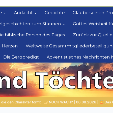
e
Andacht
Gedichte
Glaube seinen Pr
elgeschichten zum Staunen
Gottes Weisheit fü
ie biblische Person des Tages
Zurück zur Quelle
 Herzen
Weltweite Gesamtmitgliederbeteiligun
Die Bergpredigt
Adventistisches Nachrichten
bel
Suche
6.08.2026 |
Das Größte, was du geben kannst
VON BABYLO