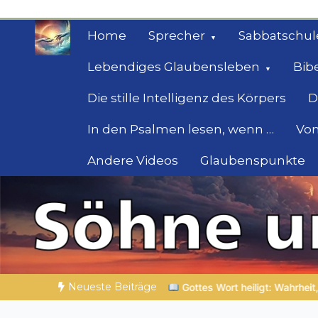
Zum
Inhalt
Home
Sprecher
Sabbatschul
springen
Lebendiges Glaubensleben
Bib
Die stille Intelligenz des Körpers
D
In den Psalmen lesen, wenn …
Von
Andere Videos
Glaubenspunkte
Geheimnisse der Bi
Biblische Einsichten für Menschen auf der 
Neueste Beiträge
ort heiligt: Wahrheit, die den Charakter formt
NOCH WACH? | 0