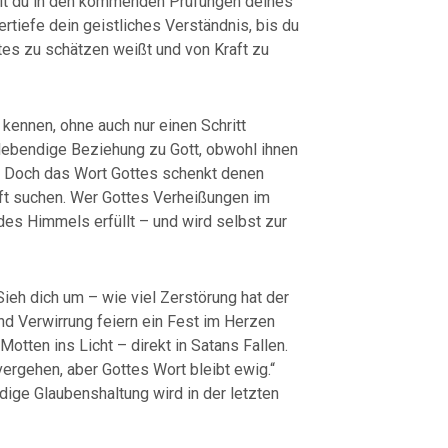
mit du in den kommenden Prüfungen deines
ertiefe dein geistliches Verständnis, bis du
tes zu schätzen weißt und von Kraft zu
 kennen, ohne auch nur einen Schritt
lebendige Beziehung zu Gott, obwohl ihnen
. Doch das Wort Gottes schenkt denen
haft suchen. Wer Gottes Verheißungen im
 des Himmels erfüllt – und wird selbst zur
Sieh dich um – wie viel Zerstörung hat der
nd Verwirrung feiern ein Fest im Herzen
otten ins Licht – direkt in Satans Fallen.
ergehen, aber Gottes Wort bleibt ewig.“
ndige Glaubenshaltung wird in der letzten