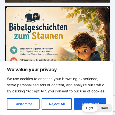
We value your privacy
We use cookies to enhance your browsing experience,
serve personalized ads or content, and analyze our traffic.
By clicking "Accept All", you consent to our use of cookies.
C
F
P
W
T
R
M
T
T
V
o
a
i
h
u
e
e
e
w
i
Customize
Reject All
Accept All
p
c
n
a
m
d
s
l
i
b
r
T
Light
Dark
y
e
t
t
b
d
s
e
t
e
e
L
b
e
s
l
i
e
g
t
r