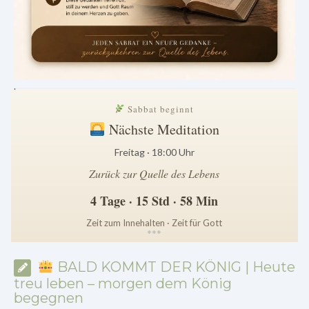
.
Sabbat beginnt
Nächste Meditation
Freitag · 18:00 Uhr
Zurück zur Quelle des Lebens
4 Tage · 15 Std · 58 Min
Zeit zum Innehalten · Zeit für Gott
*
*
*
BALD KOMMT DER KÖNIG | Heute
treu leben – morgen dem König
begegnen