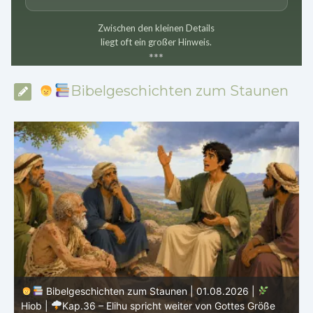
Zwischen den kleinen Details
liegt oft ein großer Hinweis.
*
*
*
Bibelgeschichten zum Staunen
Bibelgeschichten zum Staunen | 31.07.2026 |
Hiob
|
Kap.35 – Elihu spricht über Gott, Mensch und Gebet
H