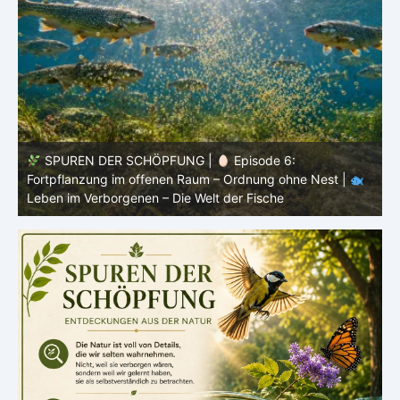
SPUREN DER SCHÖPFUNG |
Episode 5: Schutz ohne
Panzer – Tarnung, Farbe und Form |
Leben im
l
Verborgenen – Die Welt der Fische
L