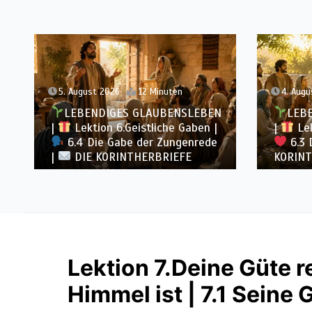
4. August 2026
11 Minuten
3. Augu
LEBENDIGES GLAUBENSLEBEN
LEB
|
Lektion 6.Geistliche Gaben |
|
Lek
6.3 Der bessere Weg |
DIE
6.2 E
KORINTHERBRIEFE
DIE KO
Lektion 7.Deine Güte re
Himmel ist | 7.1 Seine