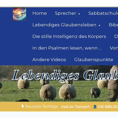
Zum
Inhalt
Home
Sprecher
Sabbatschul
springen
Lebendiges Glaubensleben
Bib
Die stille Intelligenz des Körpers
D
In den Psalmen lesen, wenn …
Von
Andere Videos
Glaubenspunkte
Geheimnisse der Bi
Biblische Einsichten für Menschen auf der 
Neueste Beiträge
DIE BIBLISCHE PERSON DES TAGES | 05.08.2026 |
Laban – der 