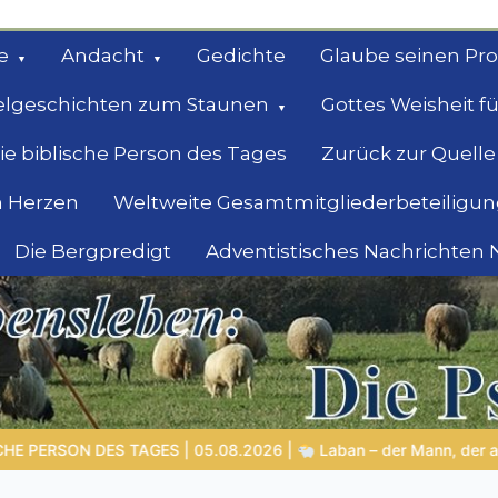
e
Andacht
Gedichte
Glaube seinen Pr
elgeschichten zum Staunen
Gottes Weisheit fü
ie biblische Person des Tages
Zurück zur Quelle
 Herzen
Weltweite Gesamtmitgliederbeteiligun
Die Bergpredigt
Adventistisches Nachrichten
bel
Suche
Mann, der andere überlistete und selbst Gottes Grenzen erlebte