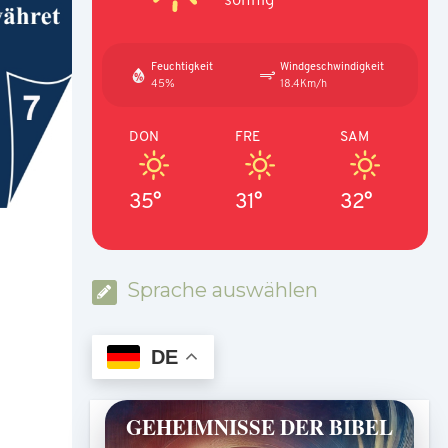
Feuchtigkeit
Windgeschwindigkeit
45%
18.4Km/h
DON
FRE
SAM
35°
31°
32°
Sprache auswählen
DE
GEHEIMNISSE DER BIBEL