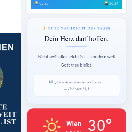
05:35
20:24
GUTE NACHRICHT DES TAGES
Dein Herz darf hoffen.
Nicht weil alles leicht ist — sondern weil
Gott treu bleibt.
„Ich will dich nicht verlassen.“
— Hebräer 13,5
30°
Wien
sonnig