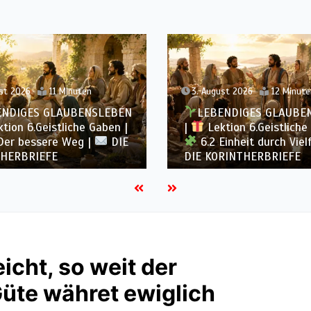
st 2026
12 Minuten
2. August 2026
12 Minute
ENDIGES GLAUBENSLEBEN
LEBENDIGES GLAUBE
tion 6.Geistliche Gaben |
|
Lektion 6.Geistliche
inheit durch Vielfalt |
6.1 Vielfältige Gaben 
RINTHERBRIEFE
KORINTHERBRIEFE
icht, so weit der
 Güte währet ewiglich