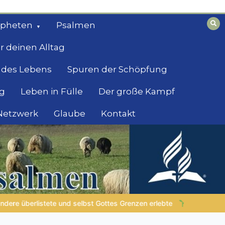
opheten
Psalmen
r deinen Alltag
 des Lebens
Spuren der Schöpfung
g
Leben in Fülle
Der große Kampf
 Netzwerk
Glaube
Kontakt
LEBENDIGES GLAUBENSLEBEN |
Lektion 6.Geistliche Gaben |