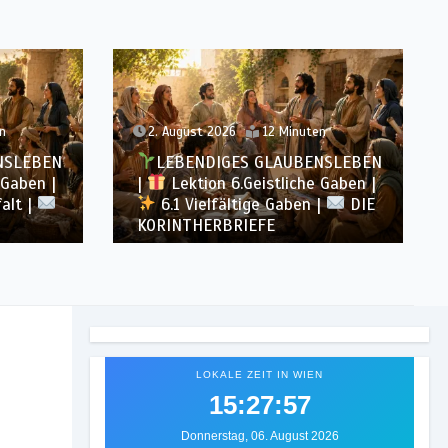
n
31. Juli 2026
16 Minuten
NSLEBEN
LEBENDIGES GLAUBENSLEBEN
 Gaben |
|
Lektion 5.Gott alle Ehre |
|
DIE
5.6 Zusammenfassung |
DIE
KORINTHERBRIEFE
LOKALE ZEIT IN WIEN
15:27:59
Donnerstag, 06. August 2026