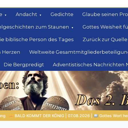
e
Andacht
Gedichte
Glaube seinen Pr
elgeschichten zum Staunen
Gottes Weisheit fü
ie biblische Person des Tages
Zurück zur Quelle
 Herzen
Weltweite Gesamtmitgliederbeteiligun
Die Bergpredigt
Adventistisches Nachrichten
bel
Suche
8.2026 |
Gottes Wort heiligt: Wahrheit, die den Charakter formt