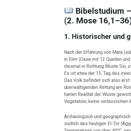
Bibelstudium 
(2. Mose 16,1–36
1. Historischer und 
Nach der Erfahrung von Mara (s
in Elim (Oase mit 12 Quellen und 
diesmal in Richtung Wüste Sin, z
Es ist etwa der 15. Tag des zw
Das Volk befindet sich also ers
überwältigenden Rettung am Rote
harten Realität der Wüste gewic
Vegetation, keine verlässlichen
Archäologisch und geographisch 
südlich des heutigen El-Tor (Ägyp
Temperaturen von über 40°C, nac