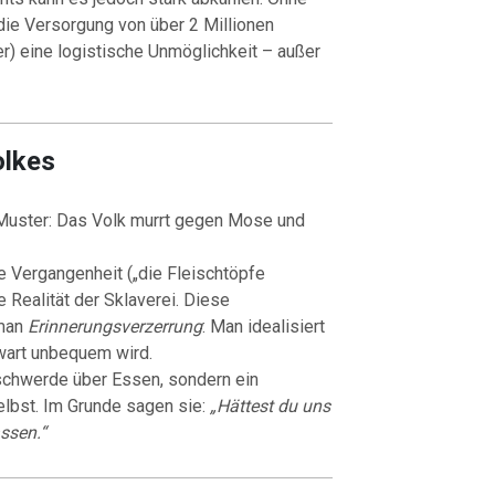
 die Versorgung von über 2 Millionen
r) eine logistische Unmöglichkeit – außer
olkes
Muster: Das Volk murrt gegen Mose und
e Vergangenheit („die Fleischtöpfe
 Realität der Sklaverei. Diese
 man
Erinnerungsverzerrung
: Man idealisiert
wart unbequem wird.
eschwerde über Essen, sondern ein
lbst. Im Grunde sagen sie:
„Hättest du uns
assen.“