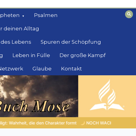
opheten
Psalmen
r deinen Alltag
 des Lebens
Spuren der Schöpfung
g
Leben in Fülle
Der große Kampf
 Netzwerk
Glaube
Kontakt
NOCH WACH? | 06.08.2026 |
Das Größte, was du geben kan