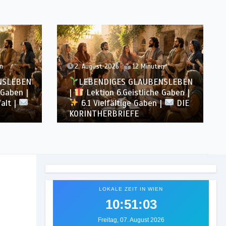
n
7. August 2026
15 Minuten
NSLEBEN
LEBENDIGES GLAUBENSLEBEN
 Gaben |
|
Lektion 6.Geistliche Gaben |
|
DIE
6.6 Zusammenfassung |
DIE KORINTHERBRIEFE
LOKALE ZEIT IN WIEN
10:51:06
Freitag, 07. August 2026