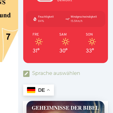
Feuchtigkeit
Windgeschwindigkeit
84%
15.5Km/h
FRE
SAM
SON
31°
30°
33°
Sprache auswählen
DE
GEHEIMNISSE DER BIBEL