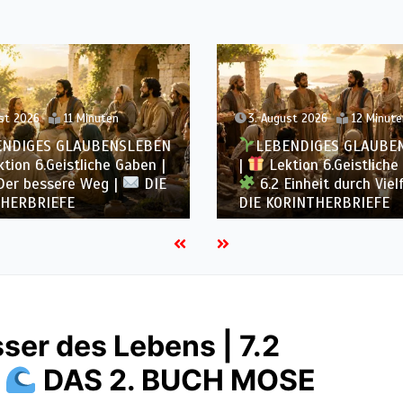
st 2026
12 Minuten
2. August 2026
12 Minute
ENDIGES GLAUBENSLEBEN
LEBENDIGES GLAUBE
tion 6.Geistliche Gaben |
|
Lektion 6.Geistliche
inheit durch Vielfalt |
6.1 Vielfältige Gaben 
RINTHERBRIEFE
KORINTHERBRIEFE
ser des Lebens | 7.2
|
DAS 2. BUCH MOSE