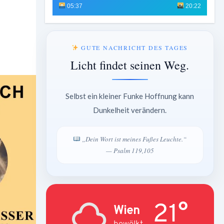
05:37
20:22
GUTE NACHRICHT DES TAGES
Licht findet seinen Weg.
Selbst ein kleiner Funke Hoffnung kann
Dunkelheit verändern.
„Dein Wort ist meines Fußes Leuchte.“
— Psalm 119,105
21°
Wien
bewölkt