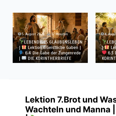
4. August 2026
11 Minuten
3. Augu
LEBENDIGES GLAUBENSLEBEN
LEB
|
Lektion 6.Geistliche Gaben |
|
Lek
6.3 Der bessere Weg |
DIE
6.2 E
KORINTHERBRIEFE
DIE KO
Lektion 7.Brot und Was
Wachteln und Manna 