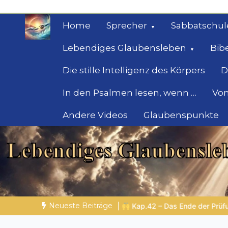
Zum
Inhalt
Home
Sprecher
Sabbatschul
springen
Lebendiges Glaubensleben
Bib
Die stille Intelligenz des Körpers
D
In den Psalmen lesen, wenn …
Von
Andere Videos
Glaubenspunkte
Geheimnisse der Bi
Biblische Einsichten für Menschen auf der 
Neueste Beiträge
ap.42 – Das Ende der Prüfung
BALD KOMMT DER KÖNIG | 07.0