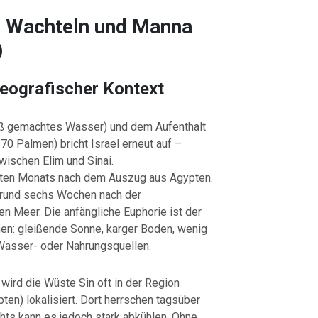
– Wachteln und Manna
)
geografischer Kontext
üß gemachtes Wasser) und dem Aufenthalt
70 Palmen) bricht Israel erneut auf –
wischen Elim und Sinai.
eiten Monats nach dem Auszug aus Ägypten.
t rund sechs Wochen nach der
n Meer. Die anfängliche Euphorie ist der
hen: gleißende Sonne, karger Boden, wenig
 Wasser- oder Nahrungsquellen.
wird die Wüste Sin oft in der Region
ten) lokalisiert. Dort herrschen tagsüber
hts kann es jedoch stark abkühlen. Ohne