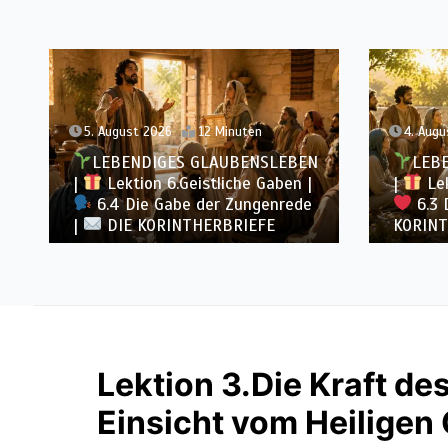
4. August 2026
11 Minuten
3. Augu
LEBENDIGES GLAUBENSLEBEN
LEB
|
Lektion 6.Geistliche Gaben |
|
Lek
6.3 Der bessere Weg |
DIE
6.2 E
KORINTHERBRIEFE
DIE KO
Lektion 3.Die Kraft de
Einsicht vom Heiligen 