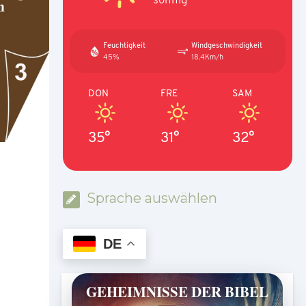
Feuchtigkeit
Windgeschwindigkeit
45%
18.4Km/h
DON
FRE
SAM
35°
31°
32°
Sprache auswählen
DE
GEHEIMNISSE DER BIBEL