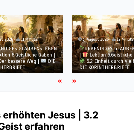
st 2026
12 Minuten
2. August 2026
12 Minute
ENDIGES GLAUBENSLEBEN
LEBENDIGES GLAUBE
tion 6.Geistliche Gaben |
|
Lektion 6.Geistliche
inheit durch Vielfalt |
6.1 Vielfältige Gaben 
RINTHERBRIEFE
KORINTHERBRIEFE
s erhöhten Jesus | 3.2
Geist erfahren