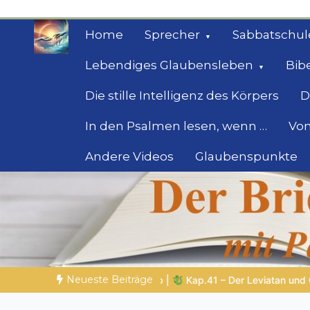
Zum
Inhalt
Home
Sprecher
Sabbatschul
springen
Lebendiges Glaubensleben
Bib
Die stille Intelligenz des Körpers
D
In den Psalmen lesen, wenn …
Von
Andere Videos
Glaubenspunkte
Geheimnisse der Bi
Biblische Einsichten für Menschen auf der 
Neueste Beiträge
r Leviatan und Gottes unübertreffliche Macht
BALD KOMMT DER