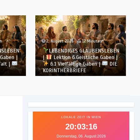
n
31. Juli 2026
16 Minuten
NSLEBEN
LEBENDIGES GLAUBENSLEBEN
 Gaben |
|
Lektion 5.Gott alle Ehre |
|
DIE
5.6 Zusammenfassung |
DIE
KORINTHERBRIEFE
LOKALE ZEIT IN WIEN
20:03:19
Donnerstag, 06. August 2026