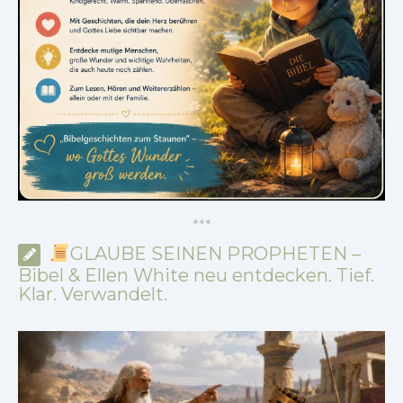
*
*
*
GLAUBE SEINEN PROPHETEN –
Bibel & Ellen White neu entdecken. Tief.
Klar. Verwandelt.