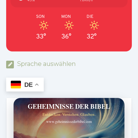
45%
7.6Km/h
SON
MON
DIE
33°
36°
32°
Sprache auswählen
DE
GEHEIMNISSE DER BIBEL
Entdecken. Verstehen. Glauben.
www.geheimnissederbibel.com