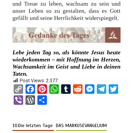
und Treue zu leben, wachsam zu sein und
unser Leben so zu gestalten, dass es Gott
gefällt und seine Herrlichkeit widerspiegelt.
Lebe jeden Tag so, als könnte Jesus heute
wiederkommen – mit Hoffnung im Herzen,
Wachsamkeit im Geist und Liebe in deinen
Taten.
Post Views:
2.377
C
F
Pi
W
T
R
M
T
T
o
a
nt
h
u
e
es
el
wi
Vi
W
T
py
ce
er
at
m
d
se
e
tt
b
or
eil
Li
b
es
s
bl
di
n
gr
er
er
d
e
n
o
t
A
r
t
g
a
10.Die letzten Tage
DAS MARKUSEVANGELIUM
Pr
n