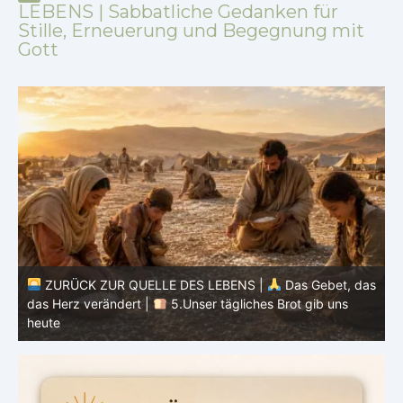
LEBENS | Sabbatliche Gedanken für
Stille, Erneuerung und Begegnung mit
Gott
as
ZURÜCK ZUR QUELLE DES LEBENS |
Das Gebet, das
das Herz verändert |
4.Dein Wille geschehe
d