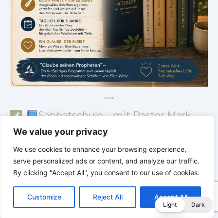
*
*
*
Sabbatschule – mit Pastor Mark
Finley
We value your privacy
We use cookies to enhance your browsing experience,
serve personalized ads or content, and analyze our traffic.
By clicking "Accept All", you consent to our use of cookies.
C
F
P
W
T
R
M
T
T
V
o
a
i
h
u
e
e
e
w
i
Customize
Reject All
Accept All
p
c
n
a
m
d
s
l
i
b
r
T
Light
Dark
y
e
t
t
b
d
s
e
t
e
e
L
b
e
s
l
i
e
g
t
r