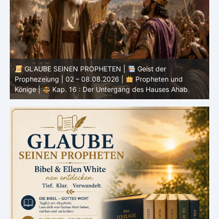
GLAUBE SEINEN PROPHETEN |
Bibelstudium |
01.08.2026 |
Hiob |
Kap.36 – Gott lehrt durch seine
3
Wege
u