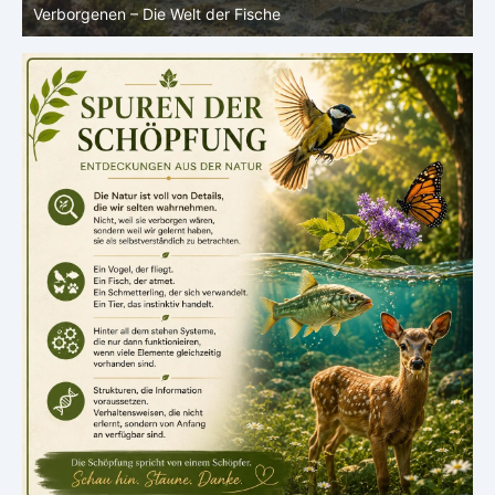
Leben im Verborgenen – Die Welt der Fische
V