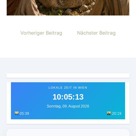
Vorheriger Beitrag
Nächster Beitrag
LOKALE ZEIT IN WIEN
10:05:17
Sonntag, 09. August 2026
05:39
20:19