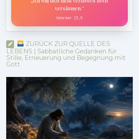
„Ich will dich nicht verlassen noch
versäumen.“
Hebräer 13,5
ZURÜCK ZUR QUELLE DES
LEBENS | Sabbatliche Gedanken für
Stille, Erneuerung und Begegnung mit
Gott