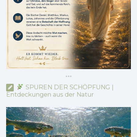
*
*
*
SPUREN DER SCHÖPFUNG |
Entdeckungen aus der Natur