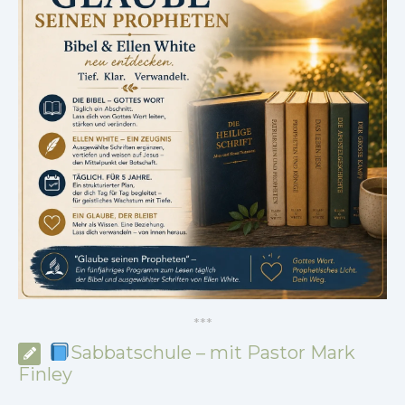
*
*
*
Sabbatschule – mit Pastor Mark
Finley