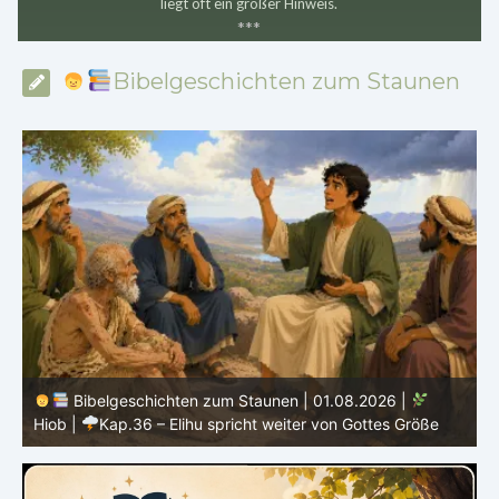
liegt oft ein großer Hinweis.
*
*
*
Bibelgeschichten zum Staunen
Bibelgeschichten zum Staunen | 31.07.2026 |
Hiob
|
Kap.35 – Elihu spricht über Gott, Mensch und Gebet
H