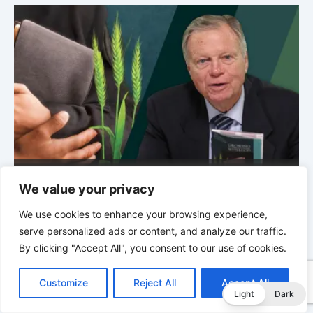
Sabbatschule mit Pastor Mark Finley |
Lektion 11:
We value your privacy
Rückschläge |
Im Glauben Wachsen | 2/2026
R
We use cookies to enhance your browsing experience,
serve personalized ads or content, and analyze our traffic.
By clicking "Accept All", you consent to our use of cookies.
C
F
P
W
T
R
M
T
T
V
o
a
i
h
u
e
e
e
w
i
Customize
Reject All
Accept All
p
c
n
a
m
d
s
l
i
b
r
T
Light
Dark
y
e
t
t
b
d
s
e
t
e
e
L
b
e
s
l
i
e
g
t
r