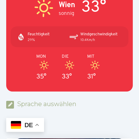
33°
Wien
sonnig
Feuchtigkeit
Windgeschwindigkeit
29%
10.4Km/h
MON
DIE
MIT
35°
33°
31°
Sprache auswählen
DE