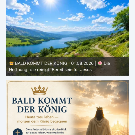
BALD KOMMT DER KÖNIG | 01.08.2026 | Einführung in
den Monat |
August – Heiligung und Charakterbildung
z