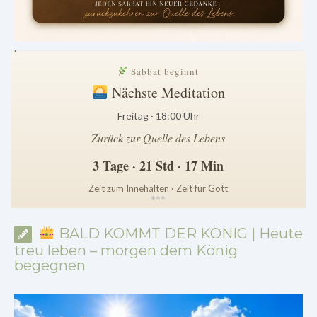
.
Sabbat beginnt
Nächste Meditation
Freitag · 18:00 Uhr
Zurück zur Quelle des Lebens
3 Tage · 21 Std · 17 Min
Zeit zum Innehalten · Zeit für Gott
*
*
*
BALD KOMMT DER KÖNIG | Heute
treu leben – morgen dem König
begegnen