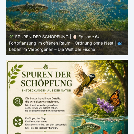
SPUREN DER SCHÖPFUNG |
Episode 5: Schutz ohne
Panzer – Tarnung, Farbe und Form |
Leben im
l
Verborgenen – Die Welt der Fische
L