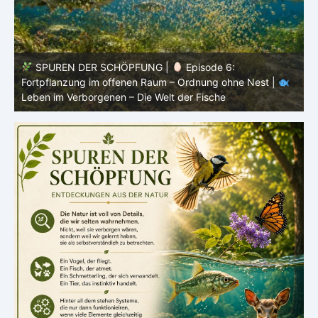
SPUREN DER SCHÖPFUNG |
Episode 5: Schutz ohne
Panzer – Tarnung, Farbe und Form |
Leben im
l
Verborgenen – Die Welt der Fische
L