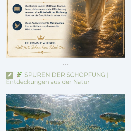
*
*
*
SPUREN DER SCHÖPFUNG |
Entdeckungen aus der Natur