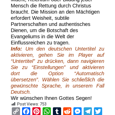
Mensch die Rettung durch Christus
braucht. Die Mission an den Mächtigen
erfordert Weisheit, subtile
Partnerschaften und authentisches
Dienen, um die Botschaft des
Evangeliums in die Welt der
Einflussreichen zu tragen.
Info:
Um den deutschen Untertitel zu
aktivieren, gehen Sie im Player auf
“Untertitel” zu drücken, dann navigieren
Sie zu “Einstellungen” und aktivieren
dort die Option “Automatisch
übersetzen”. Wählen Sie schließlich die
gewünschte Sprache, in unserem Fall
Deutsch.
Wir wünschen Ihnen Gottes Segen!
Post Views:
753
C
F
Pi
W
T
R
M
T
T