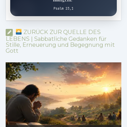
Psalm 23,1
ZURÜCK ZUR QUELLE DES
LEBENS | Sabbatliche Gedanken für
Stille, Erneuerung und Begegnung mit
Gott