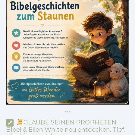
*
*
*
GLAUBE SEINEN PROPHETEN –
Bibel & Ellen White neu entdecken. Tief.