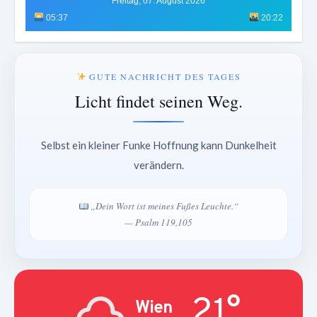
Freitag, 07. August 2026
05:37
20:22
GUTE NACHRICHT DES TAGES
Licht findet seinen Weg.
Selbst ein kleiner Funke Hoffnung kann Dunkelheit
verändern.
„Dein Wort ist meines Fußes Leuchte.“
— Psalm 119,105
21°
Wien