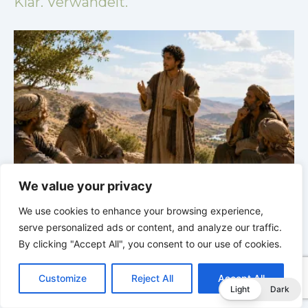
Klar. Verwandelt.
GLAUBE SEINEN PROPHETEN |
Bibelstudium |
We value your privacy
31.07.2026 |
Hiob |
Kap.35 – Gott steht über
3
We use cookies to enhance your browsing experience,
unserem Verstehen
u
serve personalized ads or content, and analyze our traffic.
By clicking "Accept All", you consent to our use of cookies.
C
F
P
W
T
R
M
T
T
V
o
a
i
h
u
e
e
e
w
i
Customize
Reject All
Accept All
p
c
n
a
m
d
s
l
i
b
r
T
Light
Dark
y
e
t
t
b
d
s
e
t
e
e
L
b
e
s
l
i
e
g
t
r