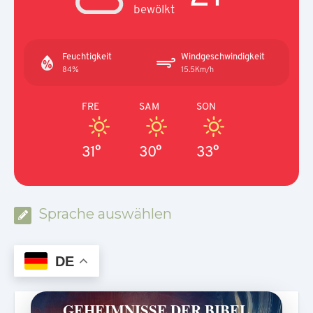
bewölkt
Feuchtigkeit
Windgeschwindigkeit
84%
15.5Km/h
FRE
SAM
SON
31°
30°
33°
Sprache auswählen
DE
GEHEIMNISSE DER BIBEL