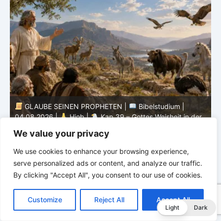
GLAUBE SEINEN PROPHETEN |
Bibelstudium |
04.08.2026 |
Hiob |
Kap.39 – Gottes Weisheit in der
0
Schöpfung
d
We value your privacy
We use cookies to enhance your browsing experience,
serve personalized ads or content, and analyze our traffic.
By clicking "Accept All", you consent to our use of cookies.
C
F
P
W
T
R
M
T
T
V
o
a
i
h
u
e
e
e
w
i
Customize
Reject All
Accept All
p
c
n
a
m
d
s
l
i
b
r
T
Light
Dark
y
e
t
t
b
d
s
e
t
e
e
L
b
e
s
l
i
e
g
t
r