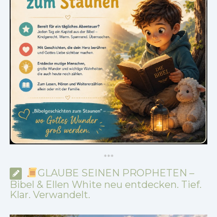
*
*
*
GLAUBE SEINEN PROPHETEN –
Bibel & Ellen White neu entdecken. Tief.
Klar. Verwandelt.