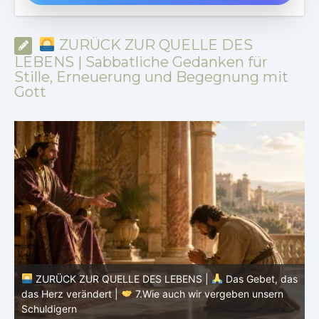
ZURÜCK ZUR QUELLE DES
LEBENS | Sabbatliche Gedanken für
Stille, Erneuerung und Begegnung mit
Gott
ZURÜCK ZUR QUELLE DES LEBENS |
Das Gebet, das
as
das Herz verändert |
7.Wie auch wir vergeben unsern
Schuldigern
d