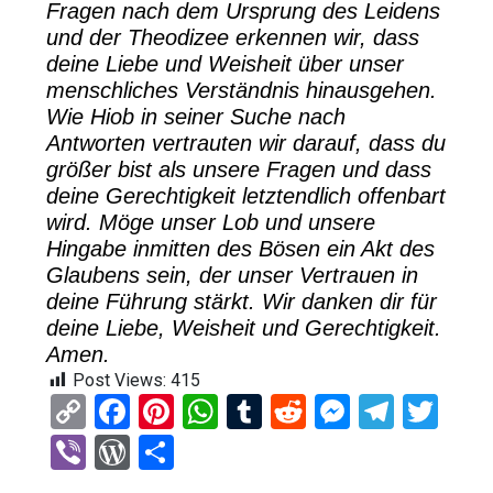
Fragen nach dem Ursprung des Leidens
und der Theodizee erkennen wir, dass
deine Liebe und Weisheit über unser
menschliches Verständnis hinausgehen.
Wie Hiob in seiner Suche nach
Antworten vertrauten wir darauf, dass du
größer bist als unsere Fragen und dass
deine Gerechtigkeit letztendlich offenbart
wird. Möge unser Lob und unsere
Hingabe inmitten des Bösen ein Akt des
Glaubens sein, der unser Vertrauen in
deine Führung stärkt. Wir danken dir für
deine Liebe, Weisheit und Gerechtigkeit.
Amen.
Post Views:
415
C
F
Pi
W
T
R
M
T
T
o
a
nt
h
u
e
es
el
wi
Vi
W
T
py
ce
er
at
m
d
se
e
tt
b
or
eil