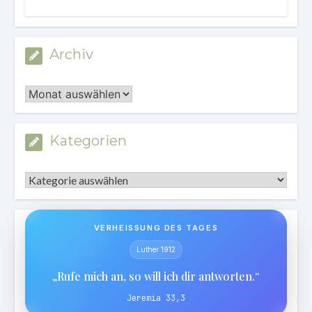
Archiv
Archiv
Kategorien
Kategorien
VERHEISSUNG DES TAGES
Luther 1912
„Rufe mich an, so will ich dir antworten.“
Jeremia 33,3