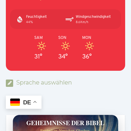
Feuchtigkeit
Windgeschwindigkeit
44%
8.6Km/h
SAM
SON
MON
31°
34°
36°
Sprache auswählen
DE
GEHEIMNISSE DER BIBEL
Entdecken. Verstehen. Glauben.