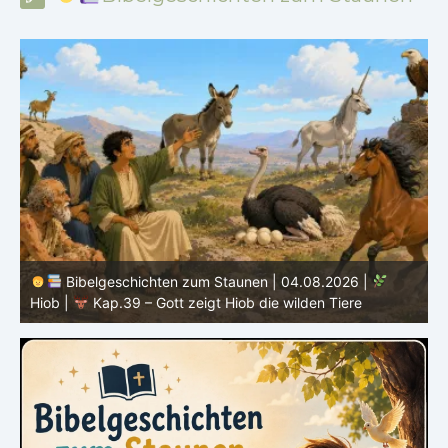
Bibelgeschichten zum Staunen | 04.08.2026 |
Hiob |
Kap.39 – Gott zeigt Hiob die wilden Tiere
H