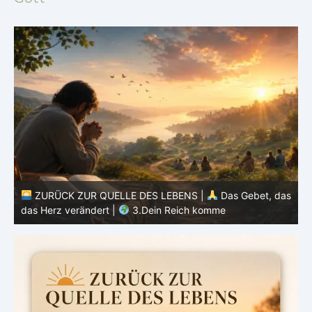
as
ZURÜCK ZUR QUELLE DES LEBENS |
Das Gebet, das
das Herz verändert |
2.Geheiligt werde dein Name
d