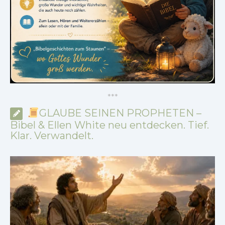
*
*
*
GLAUBE SEINEN PROPHETEN –
Bibel & Ellen White neu entdecken. Tief.
Klar. Verwandelt.