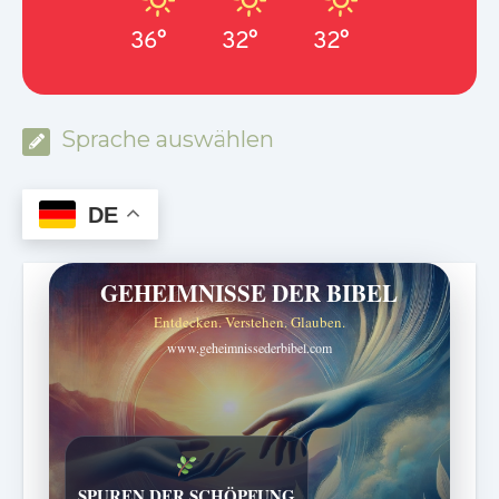
36°
32°
32°
Sprache auswählen
DE
GEHEIMNISSE DER BIBEL
Entdecken. Verstehen. Glauben.
www.geheimnissederbibel.com
DIE STILLE INTELLIGENZ DES KÖRPERS