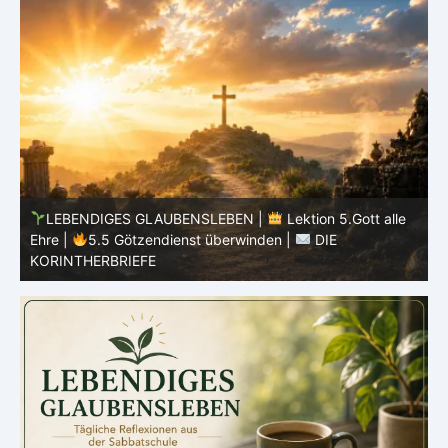
LEBENDIGES GLAUBENSLEBEN |
Lektion 5.Gott alle
Ehre |
5.4 Warnung vor Götzendienst |
DIE
E
KORINTHERBRIEFE
K