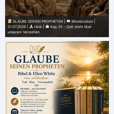
GLAUBE SEINEN PROPHETEN |
Bibelstudium |
30.07.2026 |
Hiob |
Kap.34 – Gott handelt niemals
2
ungerecht
W