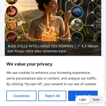
m
DIE STILLE INTELLIGENZ DES KÖRPERS |
4.3 Warum
dein Stoffwechsel nicht konstant arbeitet
T
We value your privacy
We use cookies to enhance your browsing experience,
serve personalized ads or content, and analyze our traffic.
By clicking "Accept All", you consent to our use of cookies.
C
F
P
W
T
R
M
T
T
V
o
a
i
h
u
e
e
e
w
i
Customize
Reject All
Accept All
p
c
n
a
m
d
s
l
i
b
r
T
Light
Dark
y
e
t
t
b
d
s
e
t
e
e
L
b
e
s
l
i
e
g
t
r