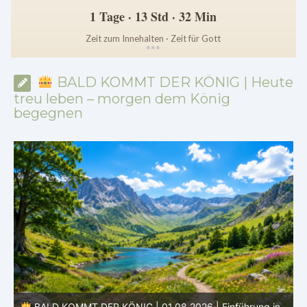
1 Tage · 13 Std · 32 Min
Zeit zum Innehalten · Zeit für Gott
*
*
*
BALD KOMMT DER KÖNIG | Heute
treu leben – morgen dem König
begegnen
n
BALD KOMMT DER KÖNIG | 31.07.2026 |
Treu bis