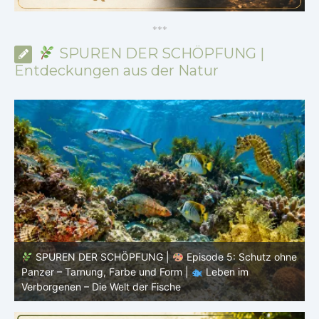
*
*
*
SPUREN DER SCHÖPFUNG |
Entdeckungen aus der Natur
ne
SPUREN DER SCHÖPFUNG |
Episode 4: Kalt, aber
lebendig – Leben ohne konstante Körpertemperatur |
o
Leben im Verborgenen – Die Welt der Fische
i