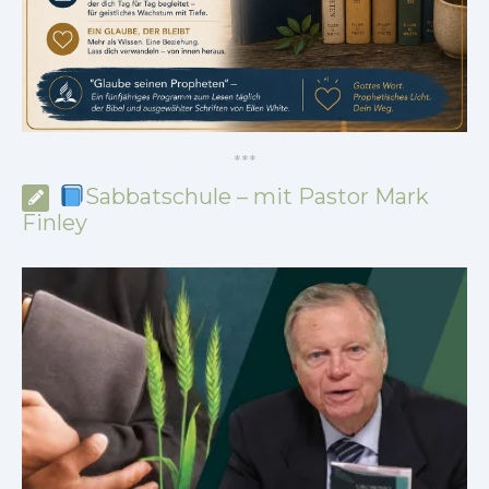
*
*
*
Sabbatschule – mit Pastor Mark
Finley