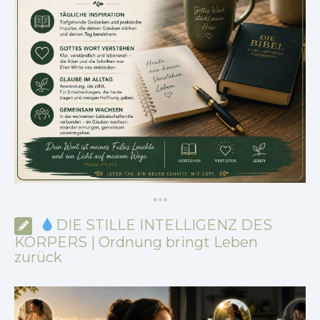
*
*
*
DIE STILLE INTELLIGENZ DES
KÖRPERS | Ordnung bringt Leben
zurück