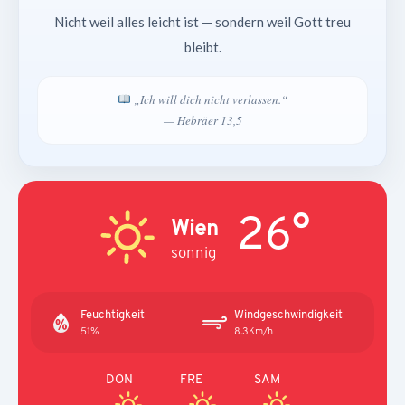
Nicht weil alles leicht ist — sondern weil Gott treu
bleibt.
„Ich will dich nicht verlassen.“
— Hebräer 13,5
26°
Wien
sonnig
Feuchtigkeit
Windgeschwindigkeit
51%
8.3Km/h
DON
FRE
SAM