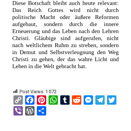
Diese Botschaft bleibt auch heute relevant:
Das Reich Gottes wird nicht durch
politische Macht oder äußere Reformen
aufgebaut, sondern durch die innere
Erneuerung und das Leben nach den Lehren
Christi. Gläubige sind aufgerufen, nicht
nach weltlichem Ruhm zu streben, sondern
in Demut und Selbstverleugnung den Weg
Christi zu gehen, der das wahre Licht und
Leben in die Welt gebracht hat.
Post Views:
1.072
C
F
Pi
W
T
R
M
T
T
o
a
nt
h
u
e
es
el
wi
Vi
W
T
py
ce
er
at
m
d
se
e
tt
b
or
eil
Li
b
es
s
bl
di
n
gr
er
er
d
e