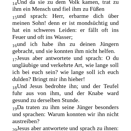
Und da sie zu dem Volk kamen, trat zu
14
ihm ein Mensch und fiel ihm zu Füßen
und sprach: Herr, erbarme dich über
15
meinen Sohn! denn er ist mondsüchtig und
hat ein schweres Leiden: er fällt oft ins
Feuer und oft ins Wasser;
und ich habe ihn zu deinen Jüngern
16
gebracht, und sie konnten ihm nicht helfen.
Jesus aber antwortete und sprach: O du
17
ungläubige und
verkehrte Art, wie lange soll
ich bei euch sein? wie lange soll ich euch
dulden? Bringt mir ihn hieher!
Und Jesus bedrohte ihn; und der Teufel
18
fuhr aus von ihm, und der Knabe ward
gesund zu derselben Stunde.
Da traten zu ihm seine Jünger besonders
19
und sprachen: Warum konnten wir ihn nicht
austreiben?
Jesus aber antwortete und sprach zu ihnen:
20