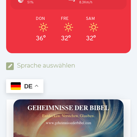
51%
8.3Km/h
DON
FRE
SAM
36°
32°
32°
Sprache auswählen
DE
GEHEIMNISSE DER BIBEL
Entdecken. Verstehen. Glauben.
www.geheimnissederbibel.com