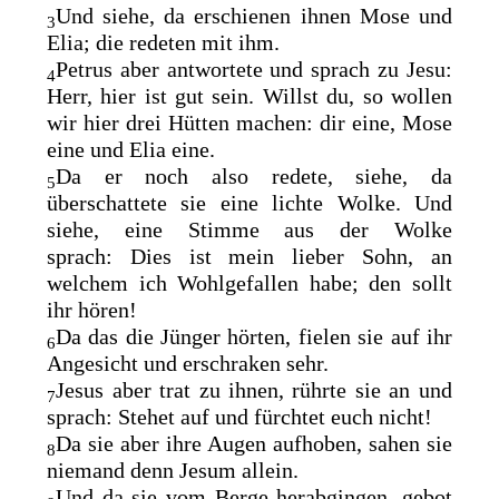
Und siehe, da erschienen ihnen Mose und
3
Elia; die redeten mit ihm.
Petrus aber antwortete und sprach zu Jesu:
4
Herr, hier ist gut sein. Willst du, so wollen
wir hier drei Hütten machen: dir eine, Mose
eine und Elia eine.
Da er noch also redete, siehe, da
5
überschattete sie eine lichte Wolke. Und
siehe, eine Stimme aus der Wolke
sprach:
Dies ist mein lieber Sohn, an
welchem ich Wohlgefallen habe; den sollt
ihr hören!
Da das die Jünger hörten, fielen sie auf ihr
6
Angesicht und erschraken sehr.
Jesus aber trat zu ihnen, rührte sie an und
7
sprach: Stehet auf und fürchtet euch nicht!
Da sie aber ihre Augen aufhoben, sahen sie
8
niemand denn Jesum allein.
Und da sie vom Berge herabgingen, gebot