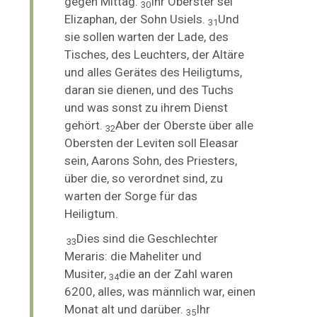
gegen Mittag.
Ihr Oberster sei
30
Elizaphan, der Sohn Usiels.
Und
31
sie
sollen warten der Lade, des
Tisches, des Leuchters, der Altäre
und alles Gerätes des Heiligtums,
daran sie dienen, und des Tuchs
und was sonst zu ihrem Dienst
gehört.
Aber der Oberste über alle
32
Obersten der Leviten soll Eleasar
sein, Aarons Sohn, des Priesters,
über die, so verordnet sind, zu
warten der Sorge für das
Heiligtum.
Dies sind die Geschlechter
33
Meraris: die Maheliter und
Musiter,
die an der Zahl waren
34
6200, alles, was männlich war, einen
Monat alt und darüber.
Ihr
35