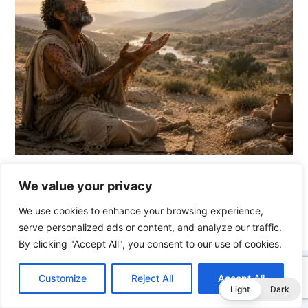
We value your privacy
Vorheriger Beitrag
Nächster Beitrag
We use cookies to enhance your browsing experience,
serve personalized ads or content, and analyze our traffic.
By clicking "Accept All", you consent to our use of cookies.
C
F
P
W
T
R
M
T
T
V
o
a
i
h
u
e
e
e
w
i
Customize
Reject All
Accept All
p
c
n
a
m
d
s
l
i
b
r
T
Light
Dark
y
e
t
t
b
d
s
e
t
e
e
L
b
e
s
l
i
e
g
t
r