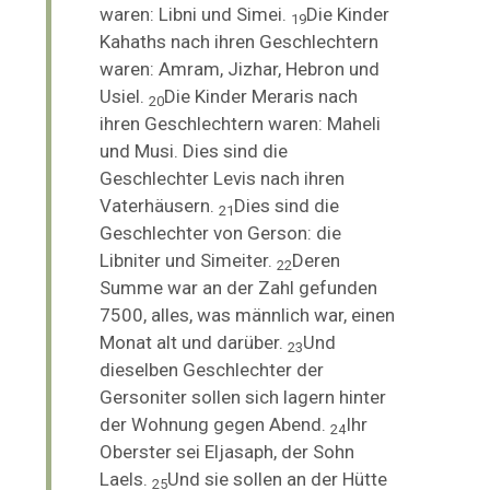
waren: Libni und Simei.
Die Kinder
19
Kahaths nach ihren Geschlechtern
waren: Amram, Jizhar, Hebron und
Usiel.
Die Kinder Meraris nach
20
ihren Geschlechtern waren: Maheli
und Musi. Dies sind die
Geschlechter Levis nach ihren
Vaterhäusern.
Dies sind die
21
Geschlechter von Gerson: die
Libniter und Simeiter.
Deren
22
Summe war an der Zahl gefunden
7500, alles, was männlich war, einen
Monat alt und darüber.
Und
23
dieselben Geschlechter der
Gersoniter sollen sich lagern hinter
der Wohnung gegen Abend.
Ihr
24
Oberster sei Eljasaph, der Sohn
Laels.
Und sie sollen an der Hütte
25