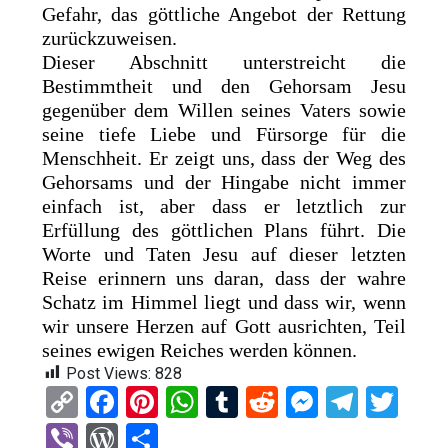
Gefahr, das göttliche Angebot der Rettung
zurückzuweisen.
Dieser Abschnitt unterstreicht die
Bestimmtheit und den Gehorsam Jesu
gegenüber dem Willen seines Vaters sowie
seine tiefe Liebe und Fürsorge für die
Menschheit. Er zeigt uns, dass der Weg des
Gehorsams und der Hingabe nicht immer
einfach ist, aber dass er letztlich zur
Erfüllung des göttlichen Plans führt. Die
Worte und Taten Jesu auf dieser letzten
Reise erinnern uns daran, dass der wahre
Schatz im Himmel liegt und dass wir, wenn
wir unsere Herzen auf Gott ausrichten, Teil
seines ewigen Reiches werden können.
Post Views:
828
C
F
Pi
W
T
R
M
T
T
o
a
nt
h
u
e
es
el
wi
Vi
W
T