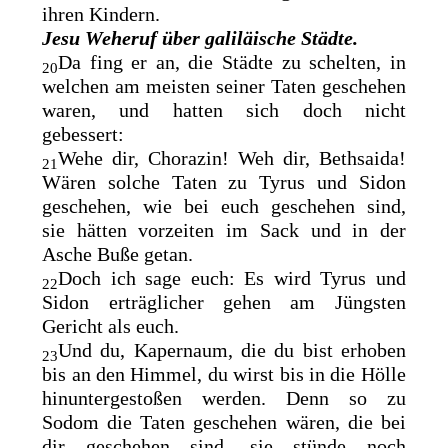
ihren Kindern.
Jesu Weheruf über galiläische Städte.
Da fing er an, die Städte zu schelten, in
20
welchen am meisten seiner Taten geschehen
waren, und hatten sich doch nicht
gebessert:
Wehe dir, Chorazin! Weh dir, Bethsaida!
21
Wären solche Taten zu Tyrus und Sidon
geschehen, wie bei euch geschehen sind,
sie
hätten vorzeiten im Sack und in der
Asche Buße getan.
Doch ich sage euch: Es wird Tyrus und
22
Sidon erträglicher gehen am Jüngsten
Gericht als euch.
Und du,
Kapernaum, die du bist erhoben
23
bis an den Himmel, du wirst bis in die Hölle
hinuntergestoßen werden. Denn so zu
Sodom die Taten geschehen wären, die bei
dir geschehen sind, sie stünde noch