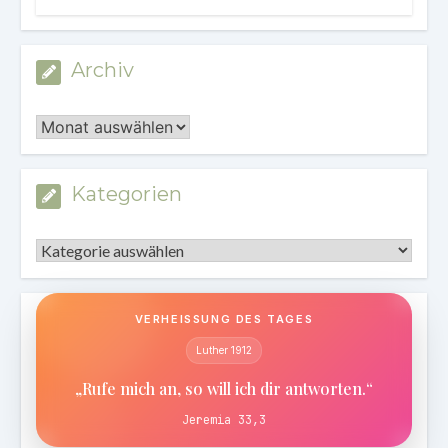
Archiv
Archiv
Kategorien
Kategorien
VERHEISSUNG DES TAGES
Luther 1912
„Rufe mich an, so will ich dir antworten.“
Jeremia 33,3