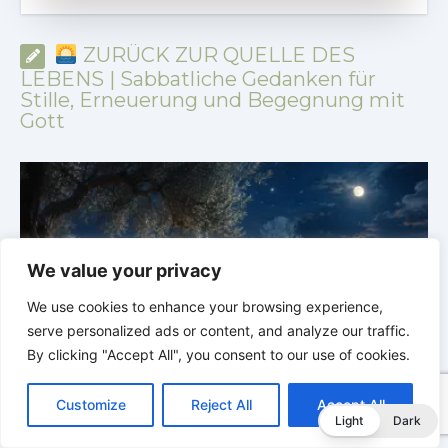
ZURÜCK ZUR QUELLE DES
LEBENS | Sabbatliche Gedanken für
Stille, Erneuerung und Begegnung mit
Gott
We value your privacy
We use cookies to enhance your browsing experience,
serve personalized ads or content, and analyze our traffic.
By clicking "Accept All", you consent to our use of cookies.
C
F
P
W
T
R
M
T
T
V
o
a
i
h
u
e
e
e
w
i
as
ZURÜCK ZUR QUELLE DES LEBENS |
Das Gebet, das
Customize
Reject All
Accept All
p
c
n
a
m
d
s
l
i
b
r
T
Light
Dark
y
e
t
t
b
d
s
e
t
e
das Herz verändert |
3.Dein Reich komme
d
e
L
b
e
s
l
i
e
g
t
r