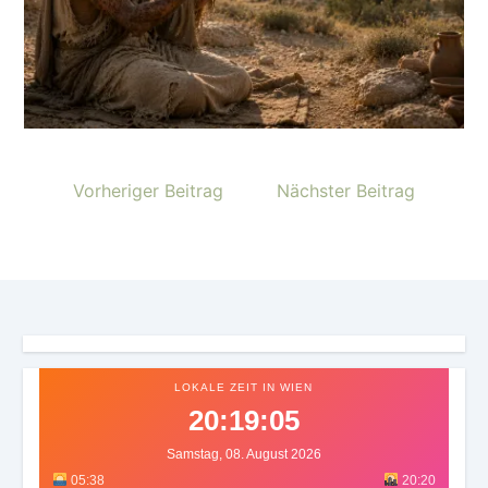
Vorheriger Beitrag
Nächster Beitrag
LOKALE ZEIT IN WIEN
20:19:08
Samstag, 08. August 2026
05:38
20:20