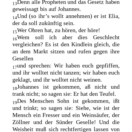
Denn alle Propheten und das Gesetz haben
13
geweissagt bis auf Johannes.
Und (so ihr’s wollt annehmen) er ist Elia,
14
der da soll zukünftig sein.
Wer Ohren hat, zu hören, der höre!
15
Wem soll ich aber dies Geschlecht
16
vergleichen? Es ist den Kindlein gleich, die
an dem Markt sitzen und rufen gegen ihre
Gesellen
und sprechen: Wir haben euch gepfiffen,
17
und ihr wolltet nicht tanzen; wir haben euch
geklagt, und ihr wolltet nicht weinen.
Johannes ist gekommen,
aß nicht und
18
trank nicht; so sagen sie: Er hat den Teufel.
Des Menschen Sohn ist gekommen,
ißt
19
und trinkt; so sagen sie: Siehe, wie ist der
Mensch ein Fresser und ein Weinsäufer, der
Zöllner und der Sünder Geselle! Und die
Weisheit muß sich rechtfertigen lassen von