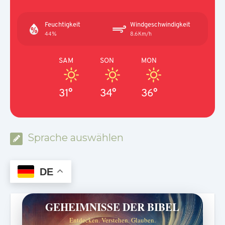
Feuchtigkeit
Windgeschwindigkeit
44%
8.6Km/h
SAM
SON
MON
31°
34°
36°
Sprache auswählen
DE
GEHEIMNISSE DER BIBEL
Entdecken. Verstehen. Glauben.