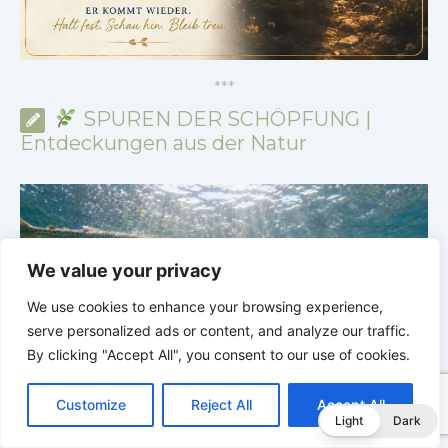
*
*
*
SPUREN DER SCHÖPFUNG |
Entdeckungen aus der Natur
We value your privacy
We use cookies to enhance your browsing experience,
serve personalized ads or content, and analyze our traffic.
By clicking "Accept All", you consent to our use of cookies.
C
F
P
W
T
R
M
T
T
V
o
a
i
h
u
e
e
e
w
i
Customize
Reject All
Accept All
e 6:
SPUREN DER SCHÖPFUNG |
Episode 5: 
p
c
n
a
m
d
s
l
i
b
r
T
Light
Dark
y
e
t
t
b
d
s
e
t
e
g ohne Nest |
Panzer – Tarnung, Farbe und Form |
Leben i
e
L
b
e
s
l
i
e
g
t
r
che
Verborgenen – Die Welt der Fische