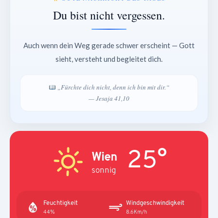
Du bist nicht vergessen.
Auch wenn dein Weg gerade schwer erscheint — Gott
sieht, versteht und begleitet dich.
„Fürchte dich nicht, denn ich bin mit dir.“
— Jesaja 41,10
25°
Wien
sonnig
Feuchtigkeit
Windgeschwindigkeit
44%
8.6Km/h