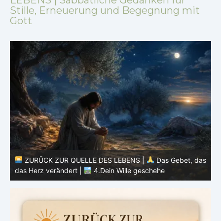
Stille, Erneuerung und Begegnung mit
Gott
as
ZURÜCK ZUR QUELLE DES LEBENS |
Das Gebet, das
das Herz verändert |
3.Dein Reich komme
d