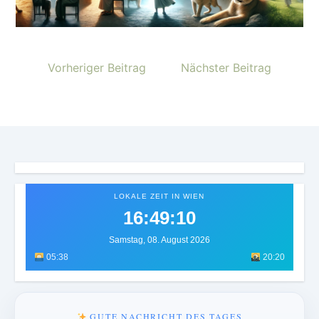
Vorheriger Beitrag
Nächster Beitrag
LOKALE ZEIT IN WIEN
16:49:13
Samstag, 08. August 2026
05:38
20:20
GUTE NACHRICHT DES TAGES