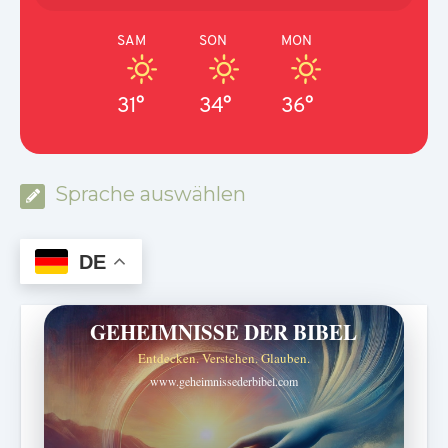
SAM
SON
MON
31°
34°
36°
Sprache auswählen
DE
GEHEIMNISSE DER BIBEL
Entdecken. Verstehen. Glauben.
www.geheimnissederbibel.com