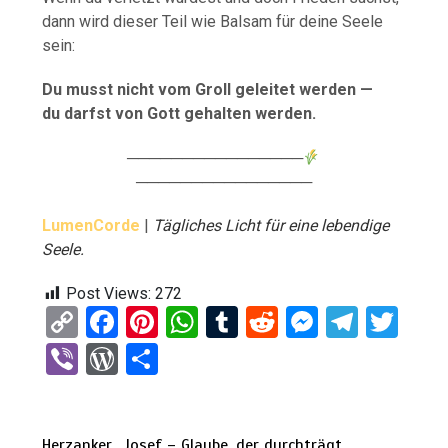
dann wird dieser Teil wie Balsam für deine Seele
sein:
Du musst nicht vom Groll geleitet werden —
du darfst von Gott gehalten werden.
────────────────
────────────────
LumenCorde
|
Tägliches Licht für eine lebendige
Seele.
Post Views:
272
C
F
Pi
W
T
R
M
T
T
o
a
nt
h
u
e
es
el
wi
Vi
W
T
py
ce
er
at
m
d
se
e
tt
b
or
eil
Li
b
es
s
bl
di
n
gr
er
er
d
e
Herzanker
Josef – Glaube, der durchträgt