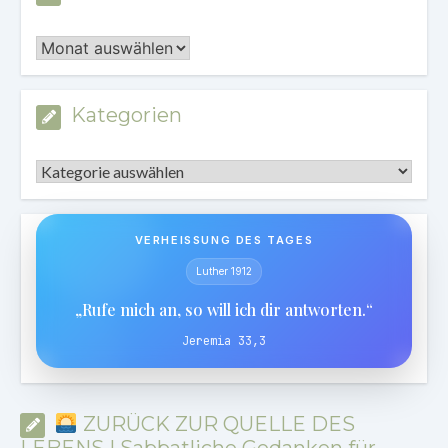
Archiv
Kategorien
Kategorien
VERHEISSUNG DES TAGES
Luther 1912
„Rufe mich an, so will ich dir antworten.“
Jeremia 33,3
ZURÜCK ZUR QUELLE DES
LEBENS | Sabbatliche Gedanken für