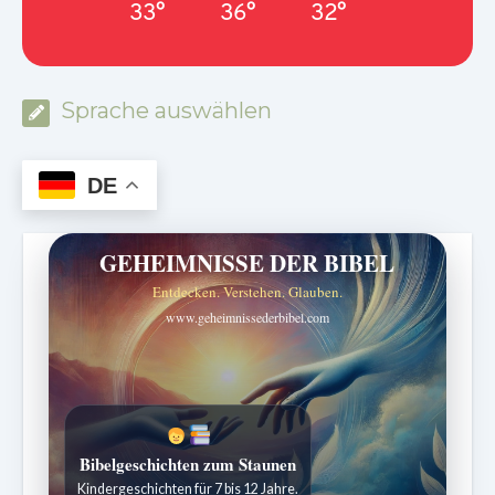
33°
36°
32°
Sprache auswählen
DE
GEHEIMNISSE DER BIBEL
Entdecken. Verstehen. Glauben.
www.geheimnissederbibel.com
Bibelgeschichten zum Staunen
Kindergeschichten für 7 bis 12 Jahre.