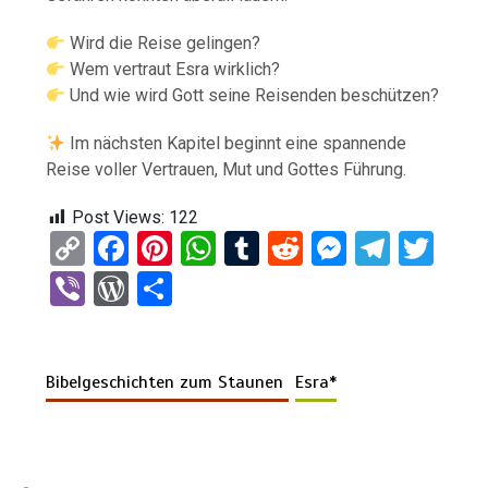
Wird die Reise gelingen?
Wem vertraut Esra wirklich?
Und wie wird Gott seine Reisenden beschützen?
Im nächsten Kapitel beginnt eine spannende
Reise voller Vertrauen, Mut und Gottes Führung.
Post Views:
122
C
F
Pi
W
T
R
M
T
T
o
a
nt
h
u
e
es
el
wi
Vi
W
T
py
ce
er
at
m
d
se
e
tt
b
or
eil
Li
b
es
s
bl
di
n
gr
er
er
d
e
n
o
t
A
r
t
g
a
Bibelgeschichten zum Staunen
Esra*
Pr
n
k
o
p
er
m
es
k
p
s