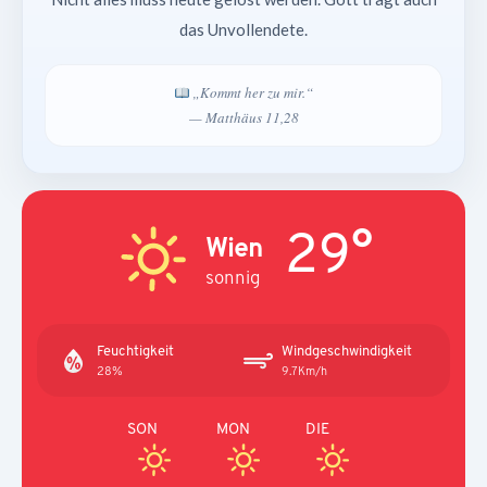
das Unvollendete.
„Kommt her zu mir.“
— Matthäus 11,28
29°
Wien
sonnig
Feuchtigkeit
Windgeschwindigkeit
28%
9.7Km/h
SON
MON
DIE