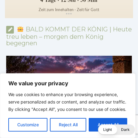
Zeit zum Innehalten · Zeit für Gott
*
*
*
BALD KOMMT DER KÖNIG | Heute
treu leben – morgen dem König
begegnen
We value your privacy
We use cookies to enhance your browsing experience,
serve personalized ads or content, and analyze our traffic.
By clicking "Accept All", you consent to our use of cookies.
C
F
P
W
T
R
M
T
T
V
o
a
i
h
u
e
e
e
w
i
Customize
Reject All
Accept All
p
c
n
a
m
d
s
l
i
b
r
T
Light
Dark
y
e
t
t
b
d
s
e
t
e
BALD KOMMT DER KÖNIG | 04.08.2026 |
Lasst eure
e
L
b
e
s
l
i
e
g
t
r
Lichter brennen: Wachsamkeit im Alltag
H