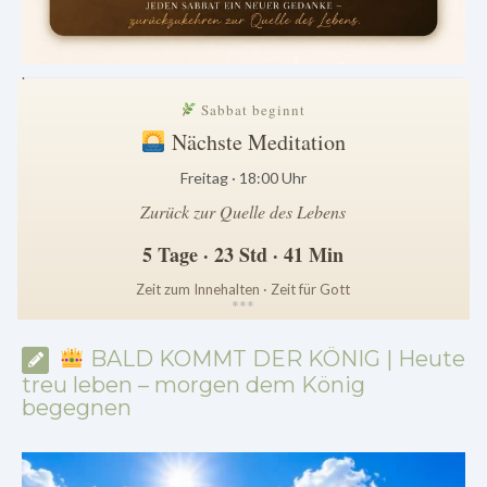
.
Sabbat beginnt
Nächste Meditation
Freitag · 18:00 Uhr
Zurück zur Quelle des Lebens
5 Tage · 23 Std · 41 Min
Zeit zum Innehalten · Zeit für Gott
*
*
*
BALD KOMMT DER KÖNIG | Heute
treu leben – morgen dem König
begegnen