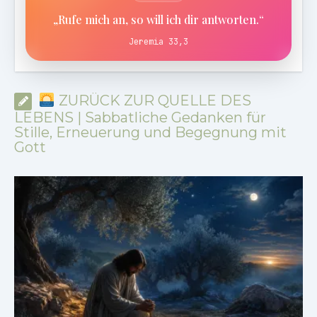
„Rufe mich an, so will ich dir antworten.“
Jeremia 33,3
ZURÜCK ZUR QUELLE DES
LEBENS | Sabbatliche Gedanken für
Stille, Erneuerung und Begegnung mit
Gott