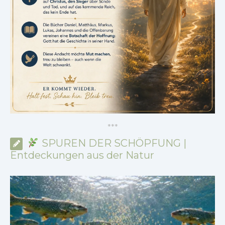
*
*
*
SPUREN DER SCHÖPFUNG |
Entdeckungen aus der Natur