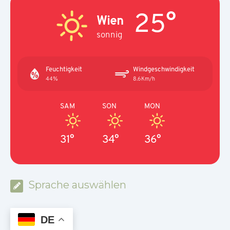
25°
Wien
sonnig
Feuchtigkeit
Windgeschwindigkeit
44%
8.6Km/h
SAM
SON
MON
31°
34°
36°
Sprache auswählen
DE