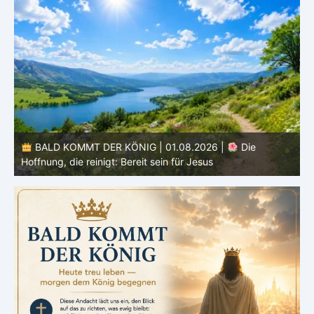
BALD KOMMT DER KÖNIG | 01.08.2026 | Einführung in
den Monat |
August – Heiligung und Charakterbildung
z