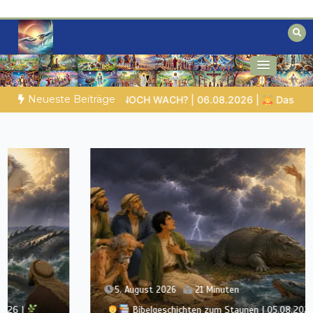
Zum
Inhalt
springen
Biblische Einsichten für Menschen auf
Geheimnisse der Bibel
der Suche
Neueste Beiträge
e, was du geben kannst
VON BABYLON ZUM EWIGEN REICH | 
5. August 2026
21 Minuten
Bibelgeschichten zum Staunen | 05.08.2026 |