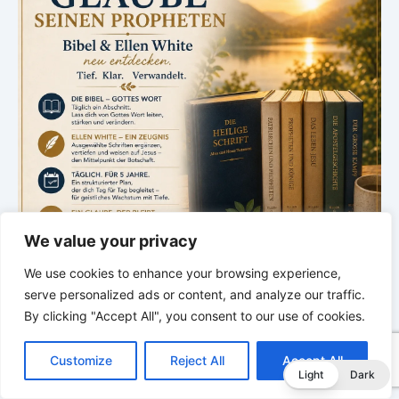
We value your privacy
We use cookies to enhance your browsing experience,
serve personalized ads or content, and analyze our traffic.
By clicking "Accept All", you consent to our use of cookies.
*
*
*
C
F
P
W
T
R
M
T
T
V
Sabbatschule – mit Pastor Mark
o
a
i
h
u
e
e
e
w
i
Customize
Reject All
Accept All
p
c
n
a
m
d
s
l
i
b
r
Finley
T
Light
Dark
y
e
t
t
b
d
s
e
t
e
e
L
b
e
s
l
i
e
g
t
r