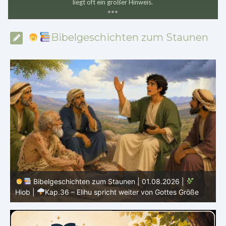
liegt oft ein großer Hinweis.
*
*
*
Bibelgeschichten zum Staunen
Bibelgeschichten zum Staunen | 31.07.2026 |
Hiob
|
Kap.35 – Elihu spricht über Gott, Mensch und Gebet
H