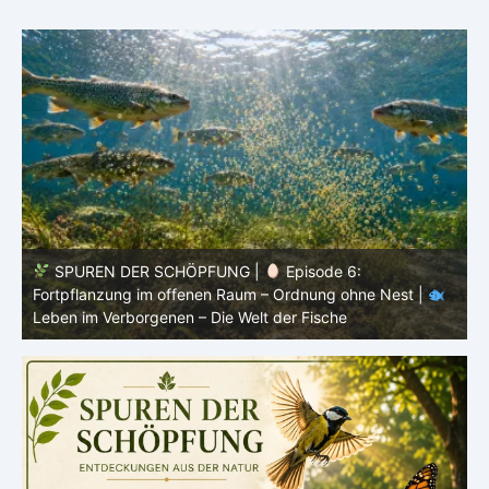
SPUREN DER SCHÖPFUNG |
Episode 5: Schutz ohne
Panzer – Tarnung, Farbe und Form |
Leben im
l
Verborgenen – Die Welt der Fische
L