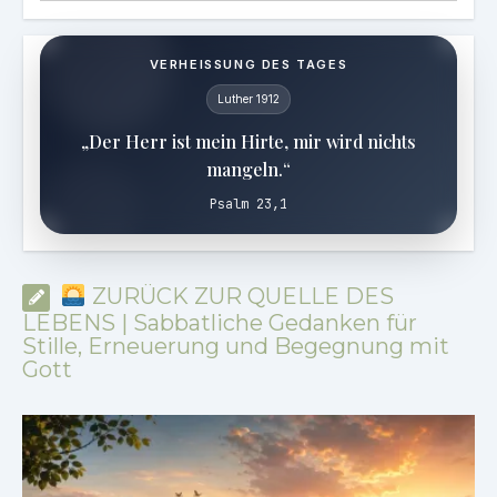
VERHEISSUNG DES TAGES
Luther 1912
„Der Herr ist mein Hirte, mir wird nichts
mangeln.“
Psalm 23,1
ZURÜCK ZUR QUELLE DES
LEBENS | Sabbatliche Gedanken für
Stille, Erneuerung und Begegnung mit
Gott