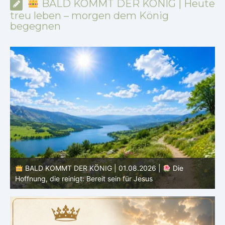
BALD KOMMT DER KÖNIG | Heute
treu leben – morgen dem König
begegnen
BALD KOMMT DER KÖNIG | 01.08.2026 | Einführung in
den Monat |
August – Heiligung und Charakterbildung
z