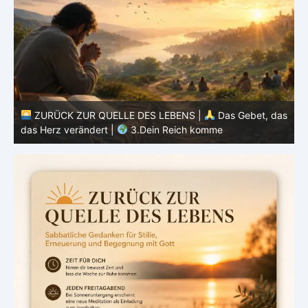
as
ZURÜCK ZUR QUELLE DES LEBENS |
Das Gebet, das
das Herz verändert |
2.Geheiligt werde dein Name
d