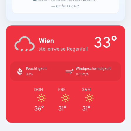
— Psalm 119,105
33°
Wien
stellenweise Regenfall
Feuchtigkeit
Windgeschwindigkeit
33%
11.9Km/h
DON
FRE
SAM
36°
31°
31°