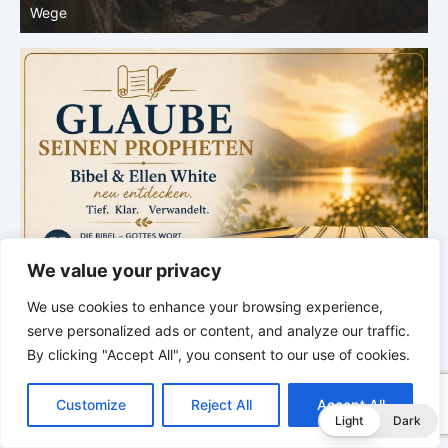
unserem Verstehen
u
We value your privacy
We use cookies to enhance your browsing experience,
serve personalized ads or content, and analyze our traffic.
By clicking "Accept All", you consent to our use of cookies.
C
F
P
W
T
R
M
T
T
V
o
a
i
h
u
e
e
e
w
i
Customize
Reject All
Accept All
p
c
n
a
m
d
s
l
i
b
r
T
Light
Dark
y
e
t
t
b
d
s
e
t
e
e
L
b
e
s
l
i
e
g
t
r