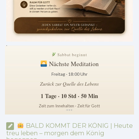
.
Sabbat beginnt
Nächste Meditation
Freitag · 18:00 Uhr
Zurück zur Quelle des Lebens
1 Tage · 10 Std · 50 Min
Zeit zum Innehalten · Zeit für Gott
*
*
*
BALD KOMMT DER KÖNIG | Heute
treu leben – morgen dem König