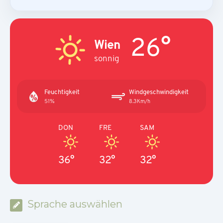
26°
Wien
sonnig
Feuchtigkeit
Windgeschwindigkeit
51%
8.3Km/h
DON
FRE
SAM
36°
32°
32°
Sprache auswählen