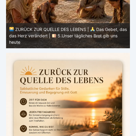
as
ZURÜCK ZUR QUELLE DES LEBENS |
Das Gebet, das
das Herz verändert |
4.Dein Wille geschehe
d