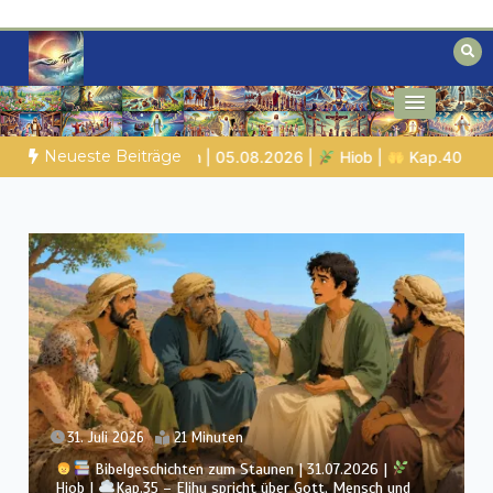
Zum
Inhalt
springen
Biblische Einsichten für Menschen auf
Geheimnisse der Bibel
der Suche
Neueste Beiträge
r Gott
SPUREN DER SCHÖPFUNG |
Episode 2 – Entscheiden o
5. August 2026
21 Minuten
Bibelgeschichten zum Staunen | 05.08.2026 |