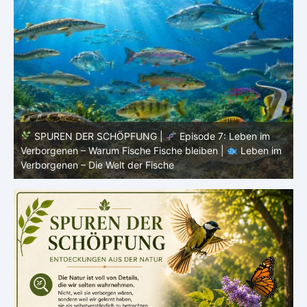
SPUREN DER SCHÖPFUNG |
Episode 6:
m
Fortpflanzung im offenen Raum – Ordnung ohne Nest |
P
Leben im Verborgenen – Die Welt der Fische
V