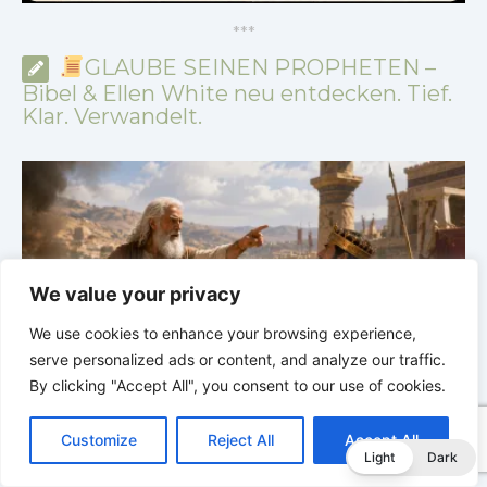
*
*
*
GLAUBE SEINEN PROPHETEN –
Bibel & Ellen White neu entdecken. Tief.
Klar. Verwandelt.
We value your privacy
We use cookies to enhance your browsing experience,
serve personalized ads or content, and analyze our traffic.
By clicking "Accept All", you consent to our use of cookies.
GLAUBE SEINEN PROPHETEN |
Bibelstudium |
C
F
P
W
T
R
M
T
T
V
01.08.2026 |
Hiob |
Kap.36 – Gott lehrt durch seine
3
o
a
i
h
u
e
e
e
w
i
Customize
Reject All
Accept All
p
c
n
a
m
d
s
l
i
b
r
Wege
u
T
Light
Dark
y
e
t
t
b
d
s
e
t
e
e
L
b
e
s
l
i
e
g
t
r