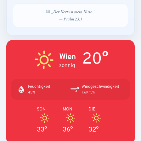
„Der Herr ist mein Hirte.“
— Psalm 23,1
20°
Wien
sonnig
Feuchtigkeit
Windgeschwindigkeit
45%
7.6Km/h
SON
MON
DIE
33°
36°
32°