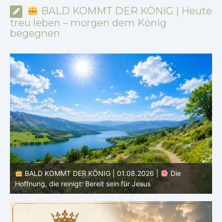
BALD KOMMT DER KÖNIG | Heute
treu leben – morgen dem König
begegnen
BALD KOMMT DER KÖNIG | 01.08.2026 | Einführung in
den Monat |
August – Heiligung und Charakterbildung
z