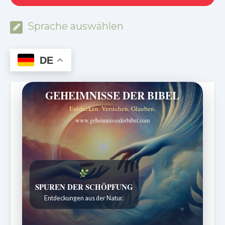
Sprache auswählen
DE
GEHEIMNISSE DER BIBEL
Entdecken. Verstehen. Glauben.
www.geheimnissederbibel.com
DIE STILLE INTELLIGENZ DES KÖRPERS
Ordnung bringt Leben zurück.