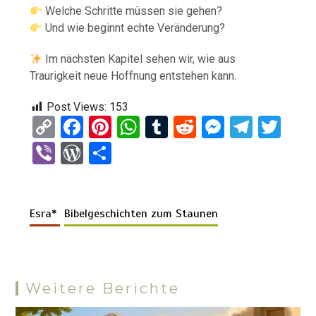
Welche Schritte müssen sie gehen?
Und wie beginnt echte Veränderung?
Im nächsten Kapitel sehen wir, wie aus
Traurigkeit neue Hoffnung entstehen kann.
Post Views:
153
C
F
Pi
W
T
R
M
T
T
o
a
nt
h
u
e
es
el
wi
Vi
W
T
py
ce
er
at
m
d
se
e
tt
b
or
eil
Li
b
es
s
bl
di
n
gr
er
er
d
e
n
o
t
A
r
t
g
a
Esra*
Bibelgeschichten zum Staunen
Pr
n
k
o
p
er
m
es
k
p
s
Weitere Berichte