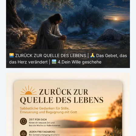
as
ZURÜCK ZUR QUELLE DES LEBENS |
Das Gebet, das
das Herz verändert |
3.Dein Reich komme
d