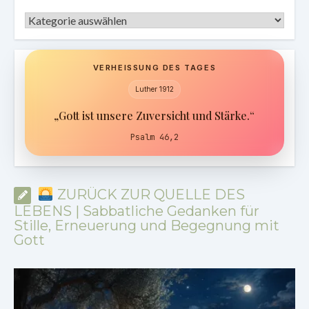
Kategorien
VERHEISSUNG DES TAGES
Luther 1912
„Gott ist unsere Zuversicht und Stärke.“
Psalm 46,2
ZURÜCK ZUR QUELLE DES
LEBENS | Sabbatliche Gedanken für
Stille, Erneuerung und Begegnung mit
Gott