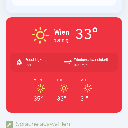
33°
Wien
sonnig
Feuchtigkeit
Windgeschwindigkeit
29%
10.4Km/h
MON
DIE
MIT
35°
33°
31°
Sprache auswählen