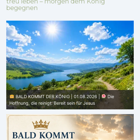
treu leben – morgen dem König
begegnen
BALD KOMMT DER KÖNIG | 01.08.2026 | Einführung in
den Monat |
August – Heiligung und Charakterbildung
z