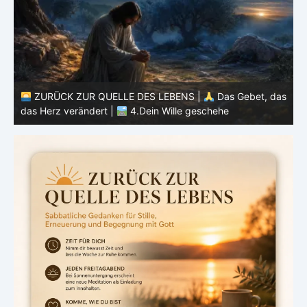
as
ZURÜCK ZUR QUELLE DES LEBENS |
Das Gebet, das
das Herz verändert |
3.Dein Reich komme
d