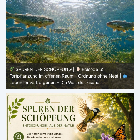
SPUREN DER SCHÖPFUNG |
Episode 5: Schutz ohne
Panzer – Tarnung, Farbe und Form |
Leben im
l
Verborgenen – Die Welt der Fische
L