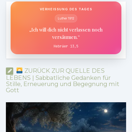
VERHEISSUNG DES TAGES
Luther 1912
„Ich will dich nicht verlassen noch
versäumen.“
Hebräer 13,5
ZURÜCK ZUR QUELLE DES
LEBENS | Sabbatliche Gedanken für
Stille, Erneuerung und Begegnung mit
Gott