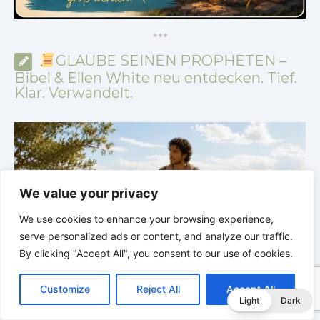
*
*
*
GLAUBE SEINEN PROPHETEN –
Bibel & Ellen White neu entdecken. Tief.
Klar. Verwandelt.
We value your privacy
We use cookies to enhance your browsing experience,
serve personalized ads or content, and analyze our traffic.
By clicking "Accept All", you consent to our use of cookies.
C
F
P
W
T
R
M
T
T
V
o
a
i
h
u
e
e
e
w
i
GLAUBE SEINEN PROPHETEN |
Bibelstudium |
Customize
Reject All
Accept All
p
c
n
a
m
d
s
l
i
b
r
31.07.2026 |
Hiob |
Kap.35 – Gott steht über
3
T
Light
Dark
y
e
t
t
b
d
s
e
t
e
e
unserem Verstehen
u
L
b
e
s
l
i
e
g
t
r