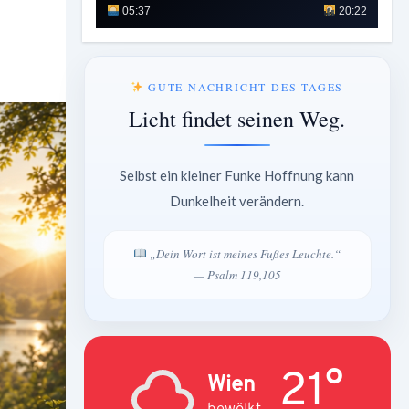
05:37
20:22
GUTE NACHRICHT DES TAGES
Licht findet seinen Weg.
Selbst ein kleiner Funke Hoffnung kann
Dunkelheit verändern.
„Dein Wort ist meines Fußes Leuchte.“
— Psalm 119,105
21°
Wien
bewölkt