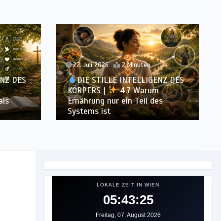
20. Juli 2026
3 Minuten
ENZ DES
DIE STILLE INTELLIGENZ DES
m
KÖRPERS |
4.6 Warum
es
Einfachheit oft effektiver ist als
Vielfalt
LOKALE ZEIT IN WIEN
05:43:27
Freitag, 07. August 2026