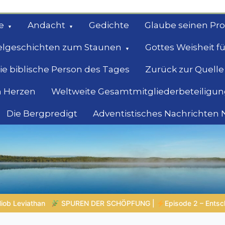
e
Andacht
Gedichte
Glaube seinen Pr
elgeschichten zum Staunen
Gottes Weisheit fü
ie biblische Person des Tages
Zurück zur Quelle
 Herzen
Weltweite Gesamtmitgliederbeteiligun
Die Bergpredigt
Adventistisches Nachrichten
bel
Suche
2 – Entscheiden ohne Nachdenken – Wenn Reaktion klüger ist als Re