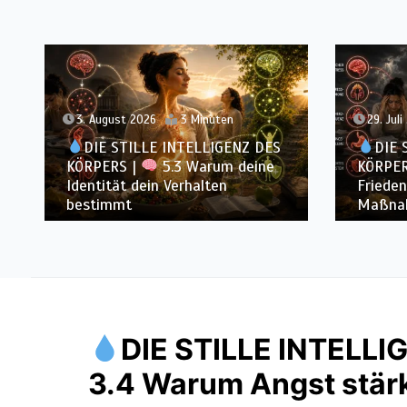
29. Juli 2026
3 Minuten
27. Juli
DIE STILLE INTELLIGENZ DES
DIE 
KÖRPERS |
5.2 Warum innerer
KÖRPER
Frieden mehr heilt als äußere
Vertrau
Maßnahmen
Kontrol
DIE STILLE INTELL
3.4 Warum Angst stärk