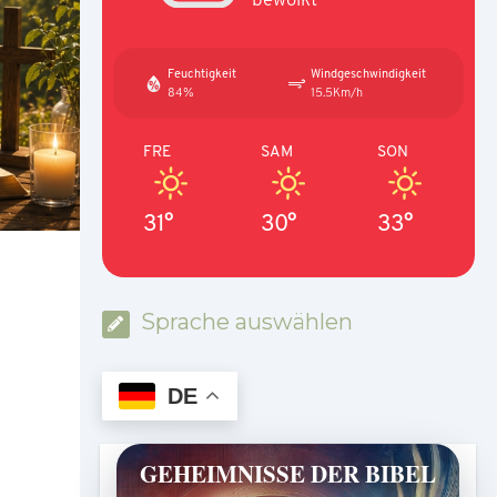
Feuchtigkeit
Windgeschwindigkeit
84%
15.5Km/h
FRE
SAM
SON
31°
30°
33°
Sprache auswählen
DE
GEHEIMNISSE DER BIBEL