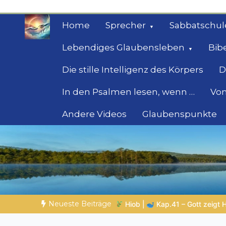
Zum
Inhalt
Home
Sprecher
Sabbatschul
springen
Lebendiges Glaubensleben
Bib
Die stille Intelligenz des Körpers
D
In den Psalmen lesen, wenn …
Von
Andere Videos
Glaubenspunkte
Geheimnisse der Bi
Biblische Einsichten für Menschen auf der 
Neueste Beiträge
tt zeigt Hiob Leviathan
SPUREN DER SCHÖPFUNG |
Episode 