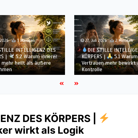
 2026
2 Minuten
22. Juli 2026
2 Minuten
STILLE INTELLIGENZ DES
DIE STILLE INTELLIG
S |
5.1 Warum
KÖRPERS |
4.7 Waru
en mehr bewirkt als
Ernährung nur ein Teil d
le
Systems ist
IGENZ DES KÖRPERS |
er wirkt als Logik