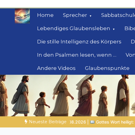
Zum
Inhalt
Home
Sprecher
Sabbatschul
springen
Lebendiges Glaubensleben
Bib
Die stille Intelligenz des Körpers
D
In den Psalmen lesen, wenn …
Von
Andere Videos
Glaubenspunkte
Geheimnisse der Bi
Biblische Einsichten für Menschen auf der 
Neueste Beiträge
.2026 |
Gottes Wort heiligt: Wahrheit, die den Charakter formt