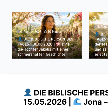
5. August 2026
10 Minuten
4. Augu
DIE BIBLISCHE PERSON DES
DIE 
TAGES | 05.08.2026 |
Laban –
TAGES 
der Mann, der andere überlistete
Melchis
und selbst Gottes Grenzen
Frieden
erlebte
Höchst
DIE BIBLISCHE PER
15.05.2026 |
Jona –