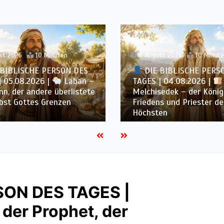
st 2026
10 Minuten
3. August 2026
9 Minute
BIBLISCHE PERSON DES
| 04.08.2026 |
DIE BIBLISCHE PERS
edek – der König des
TAGES | 03.08.2026 |
s und Priester des
der Sohn der Hoffnung 
en
Schmerz
SON DES TAGES |
 der Prophet, der