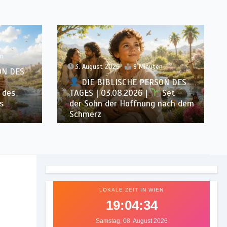
n
2. August 2026
10 Minuten
ON DES
DIE BIBLISCHE PERSON DES
Set –
TAGES | 02.08.2026 |
Eva –
nach dem
die erste Frau und Mutter aller
Lebenden
LOKALE ZEIT IN WIEN
19:04:36
Samstag, 08. August 2026