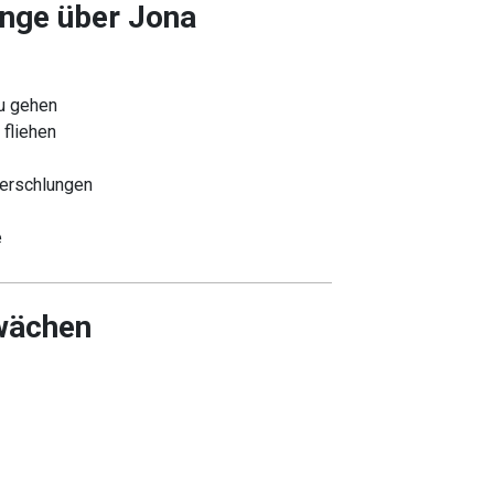
nge über Jona
zu gehen
 fliehen
erschlungen
e
wächen