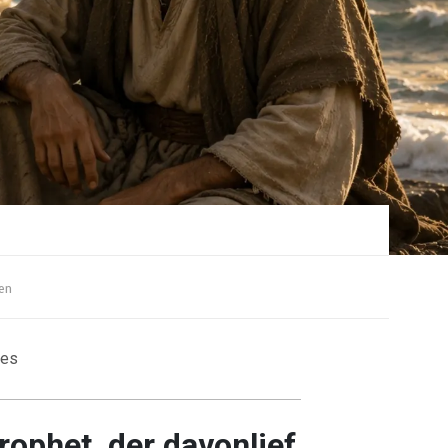
en
ges
rophet, der davonlief