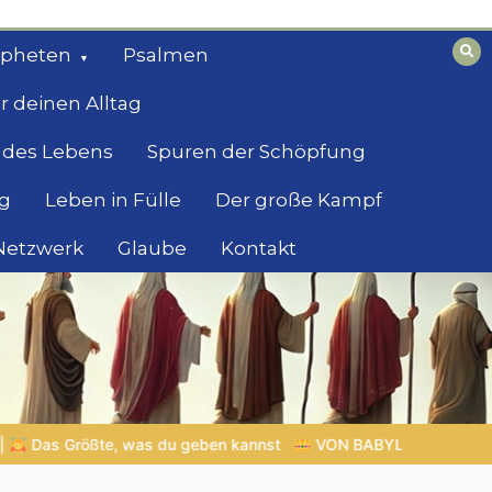
opheten
Psalmen
r deinen Alltag
 des Lebens
Spuren der Schöpfung
g
Leben in Fülle
Der große Kampf
 Netzwerk
Glaube
Kontakt
st
VON BABYLON ZUM EWIGEN REICH | Kap.1 –
Miniserie 4: