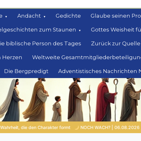
e
Andacht
Gedichte
Glaube seinen Pr
elgeschichten zum Staunen
Gottes Weisheit fü
ie biblische Person des Tages
Zurück zur Quelle
 Herzen
Weltweite Gesamtmitgliederbeteiligun
Die Bergpredigt
Adventistisches Nachrichten
bel
Suche
NOCH WACH? | 06.08.2026 |
Das Größte, was du geben kann