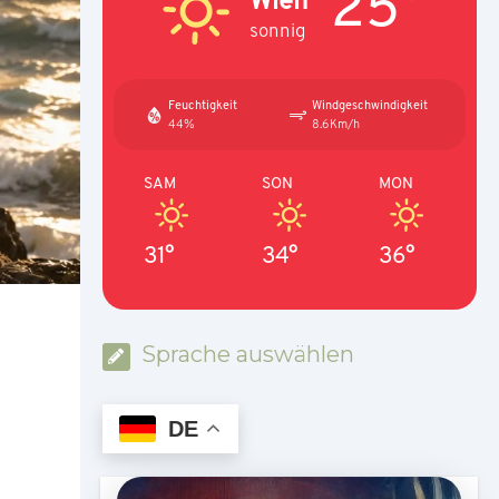
25°
sonnig
Feuchtigkeit
Windgeschwindigkeit
44%
8.6Km/h
SAM
SON
MON
31°
34°
36°
Sprache auswählen
DE