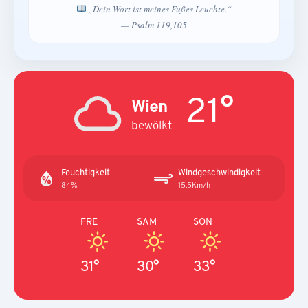
„Dein Wort ist meines Fußes Leuchte.“
— Psalm 119,105
21°
Wien
bewölkt
Feuchtigkeit
Windgeschwindigkeit
84%
15.5Km/h
FRE
SAM
SON
31°
30°
33°