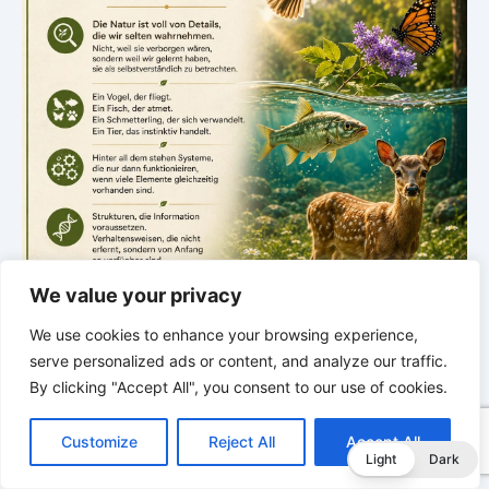
We value your privacy
We use cookies to enhance your browsing experience,
.
serve personalized ads or content, and analyze our traffic.
NEUE ENTDECKUNG
By clicking "Accept All", you consent to our use of cookies.
Spuren der Schöpfung
C
F
P
W
T
R
M
T
T
V
o
a
i
h
u
e
e
e
w
i
Customize
Reject All
Accept All
p
c
n
a
m
d
s
l
i
b
r
Donnerstag · 18:00 Uhr
T
Light
Dark
y
e
t
t
b
d
s
e
t
e
e
Entdeckungen aus der Natur
L
b
e
s
l
i
e
g
t
r