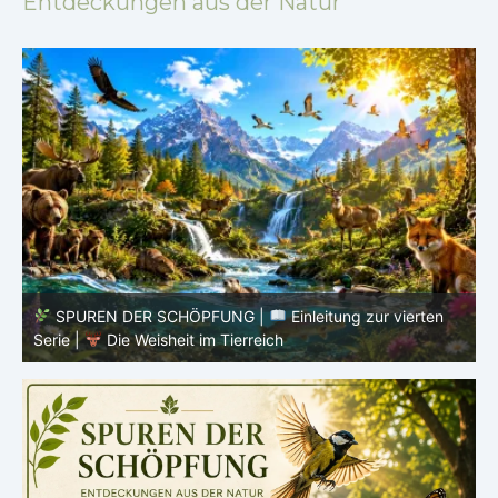
Entdeckungen aus der Natur
SPUREN DER SCHÖPFUNG |
Einleitung zur vierten
V
Serie |
Die Weisheit im Tierreich
V