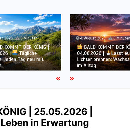
st 2026
6 Minuten
3. August 2026
7 Minuten
D KOMMT DER KÖNIG |
2026 |
Lasst eure
BALD KOMMT DER KÖ
r brennen: Wachsamkeit
03.08.2026 |
Ein reine
ag
Heiligung beginnt im Inn
NIG | 25.05.2026 |
 Leben in Erwartung