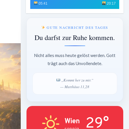
05:41
20:17
GUTE NACHRICHT DES TAGES
Du darfst zur Ruhe kommen.
Nicht alles muss heute gelöst werden. Gott
trägt auch das Unvollendete.
„Kommt her zu mir.“
— Matthäus 11,28
29°
Wien
sonnig