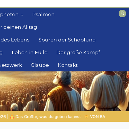
opheten
Psalmen
r deinen Alltag
 des Lebens
Spuren der Schöpfung
g
Leben in Fülle
Der große Kampf
 Netzwerk
Glaube
Kontakt
nnst
VON BABYLON ZUM EWIGEN REICH | Kap.1 –
Miniserie 