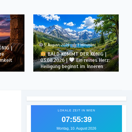
2. August 2026
6 Minuten
BALD KOMMT DER KÖNIG |
NIG |
02.08.2026 |
Christus
s Herz:
ähnlicher werden: Verwandlung
eren
von innen heraus
LOKALE ZEIT IN WIEN
07:55:41
Montag, 10. August 2026