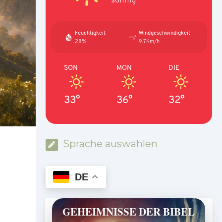
Feuchtigkeit
Windgeschwindigkeit
28%
9.7Km/h
SON
MON
DIE
33°
36°
32°
Sprache auswählen
DE
GEHEIMNISSE DER BIBEL