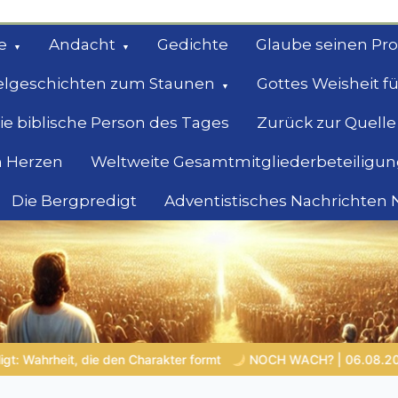
e
Andacht
Gedichte
Glaube seinen Pr
elgeschichten zum Staunen
Gottes Weisheit fü
ie biblische Person des Tages
Zurück zur Quelle
 Herzen
Weltweite Gesamtmitgliederbeteiligun
Die Bergpredigt
Adventistisches Nachrichten
bel
Suche
NOCH WACH? | 06.08.2026 |
Das Größte, was du geben ka