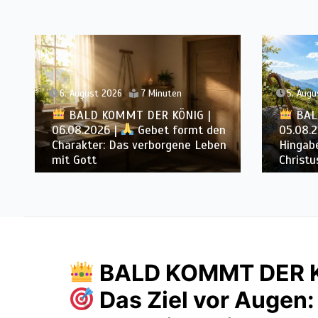
5. August 2026
6 Minuten
4. Augu
BALD KOMMT DER KÖNIG |
BAL
05.08.2026 |
Tägliche
04.08.
Hingabe: Jeden Tag neu mit
Lichte
Christus
im Allt
BALD KOMMT DER KÖ
Das Ziel vor Augen: