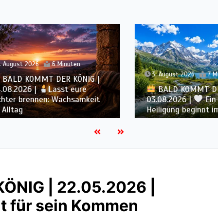
st 2026
6 Minuten
3. August 2026
7 Minuten
D KOMMT DER KÖNIG |
2026 |
Lasst eure
BALD KOMMT DER KÖ
r brennen: Wachsamkeit
03.08.2026 |
Ein reine
ag
Heiligung beginnt im Inn
NIG | 22.05.2026 |
t für sein Kommen