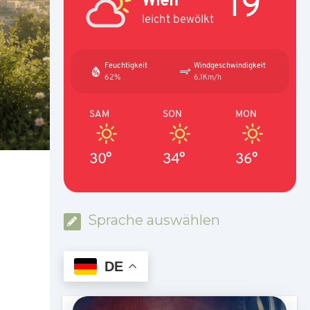
19°
leicht bewölkt
Feuchtigkeit
Windgeschwindigkeit
62%
6.1Km/h
SAM
SON
MON
30°
34°
36°
Sprache auswählen
DE