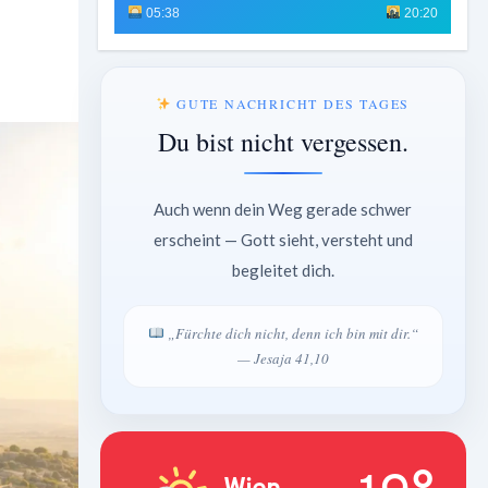
05:38
20:20
GUTE NACHRICHT DES TAGES
Du bist nicht vergessen.
Auch wenn dein Weg gerade schwer
erscheint — Gott sieht, versteht und
begleitet dich.
„Fürchte dich nicht, denn ich bin mit dir.“
— Jesaja 41,10
Wien