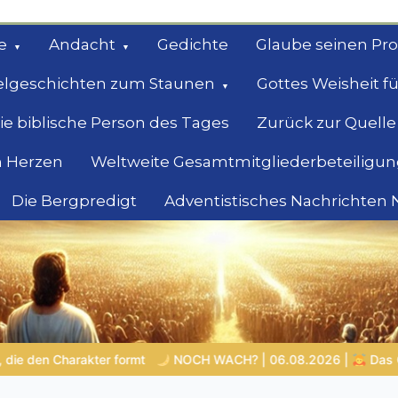
e
Andacht
Gedichte
Glaube seinen Pr
elgeschichten zum Staunen
Gottes Weisheit fü
ie biblische Person des Tages
Zurück zur Quelle
 Herzen
Weltweite Gesamtmitgliederbeteiligun
Die Bergpredigt
Adventistisches Nachrichten
bel
Suche
? | 06.08.2026 |
Das Größte, was du geben kannst
VON B