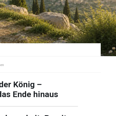
en
der König –
das Ende hinaus