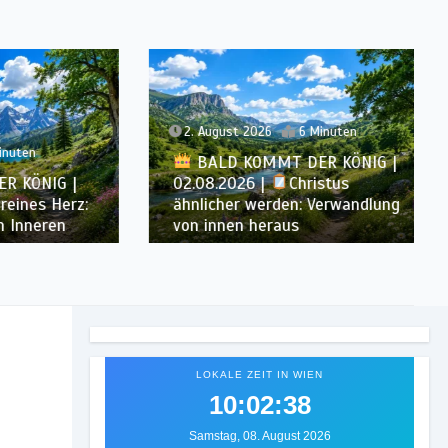
2. August 2026
6 Minuten
BALD KOMMT DER KÖNIG |
NIG |
02.08.2026 |
Christus
s Herz:
ähnlicher werden: Verwandlung
eren
von innen heraus
LOKALE ZEIT IN WIEN
10:02:40
Samstag, 08. August 2026