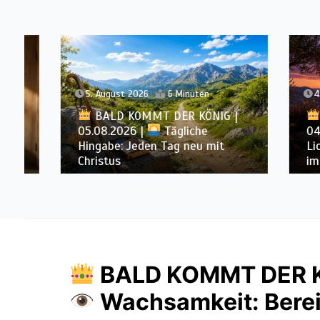
5. August 2026
6 Minuten
4. Augu
BALD KOMMT DER KÖNIG |
BAL
05.08.2026 |
Tägliche
04.08.
Hingabe: Jeden Tag neu mit
Lichte
Christus
im Allt
BALD KOMMT DER KÖ
Wachsamkeit: Berei