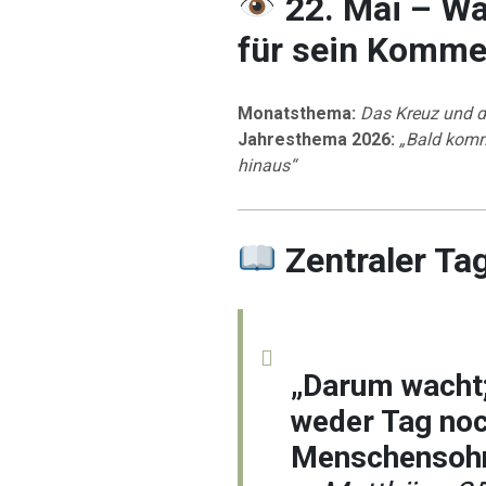
22. Mai – Wa
für sein Komm
Monatsthema:
Das Kreuz und d
Jahresthema 2026:
„Bald komm
hinaus“
Zentraler Ta
„Darum wacht;
weder Tag noc
Menschensohn