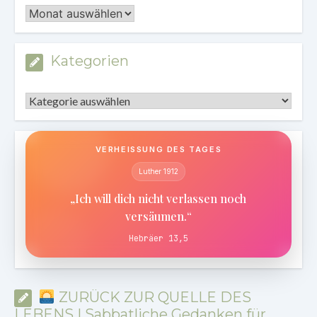
Archiv
Kategorien
Kategorien
VERHEISSUNG DES TAGES
Luther 1912
„Ich will dich nicht verlassen noch
versäumen.“
Hebräer 13,5
ZURÜCK ZUR QUELLE DES
LEBENS | Sabbatliche Gedanken für