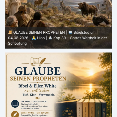
GLAUBE SEINEN PROPHETEN |
Bibelstudium |
04.08.2026 |
Hiob |
Kap.39 – Gottes Weisheit in der
0
Schöpfung
d