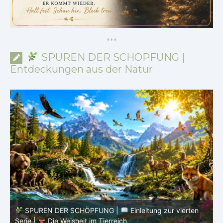
*
*
*
SPUREN DER SCHÖPFUNG |
Entdeckungen aus der Natur
SPUREN DER SCHÖPFUNG |
Einleitung zur vierten
V
Serie |
Die Weisheit im Tierreich
V