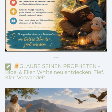
*
*
*
GLAUBE SEINEN PROPHETEN –
Bibel & Ellen White neu entdecken. Tief.
Klar. Verwandelt.