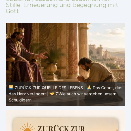
Stille, Erneuerung und Begegnung mit
Gott
ZURÜCK ZUR QUELLE DES LEBENS |
Das Gebet, das
as
das Herz verändert |
7.Wie auch wir vergeben unsern
Schuldigern
d