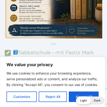
*
*
*
Sabbatschule – mit Pastor Mark
Finley
We value your privacy
We use cookies to enhance your browsing experience,
serve personalized ads or content, and analyze our traffic.
By clicking "Accept All", you consent to our use of cookies.
C
F
P
W
T
R
M
T
T
V
o
a
i
h
u
e
e
e
w
i
Customize
Reject All
Accept All
p
c
n
a
m
d
s
l
i
b
r
T
Light
Dark
y
e
t
t
b
d
s
e
t
e
e
L
b
e
s
l
i
e
g
t
r