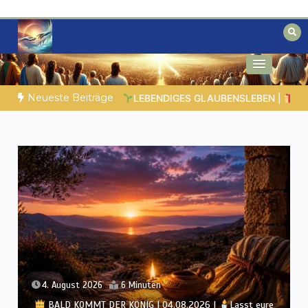
Zum
Inhalt
springen
Biblische Einsichten für Menschen auf
Geheimnisse der Bibel
der Suche
Neueste Beiträge
 6.Geistliche Gaben |
6.6 Zusammenfassung |
DIE KORINTHE
3. August 2026
7 Minuten
BALD KOMMT DER KÖNIG | 03.08.2026 |
Ein reines