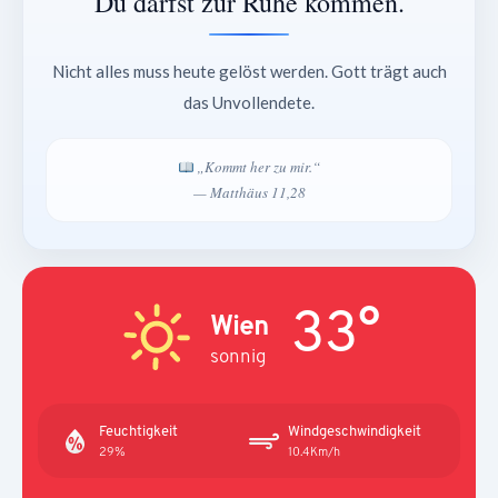
Du darfst zur Ruhe kommen.
Nicht alles muss heute gelöst werden. Gott trägt auch
das Unvollendete.
„Kommt her zu mir.“
— Matthäus 11,28
33°
Wien
sonnig
Feuchtigkeit
Windgeschwindigkeit
29%
10.4Km/h