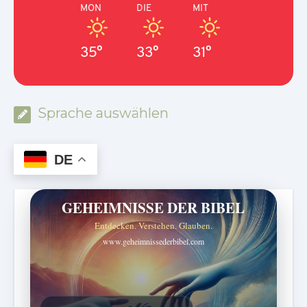
MON
DIE
MIT
35°
33°
31°
Sprache auswählen
DE
GEHEIMNISSE DER BIBEL
Entdecken. Verstehen. Glauben.
www.geheimnissederbibel.com