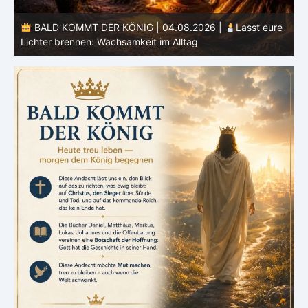
BALD KOMMT DER KÖNIG | 04.08.2026 |
Lasst eure
Lichter brennen: Wachsamkeit im Alltag
H