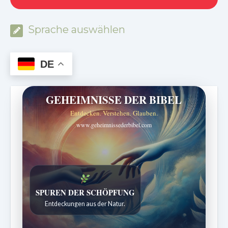
Sprache auswählen
DE
GEHEIMNISSE DER BIBEL
Entdecken. Verstehen. Glauben.
www.geheimnissederbibel.com
DIE STILLE INTELLIGENZ DES KÖRPERS
Ordnung bringt Leben zurück.