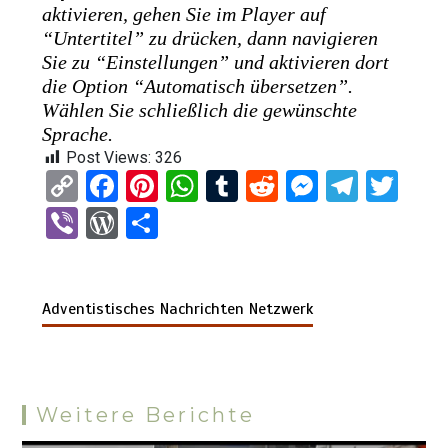
aktivieren, gehen Sie im Player auf
“Untertitel” zu drücken, dann navigieren
Sie zu “Einstellungen” und aktivieren dort
die Option “Automatisch übersetzen”.
Wählen Sie schließlich die gewünschte
Sprache.
Post Views:
326
C
F
Pi
W
T
R
M
T
T
o
a
nt
h
u
e
es
el
wi
Vi
W
T
py
ce
er
at
m
d
se
e
tt
b
or
eil
Li
b
es
s
bl
di
n
gr
er
er
d
e
n
o
t
A
r
t
g
a
Adventistisches Nachrichten Netzwerk
Pr
n
k
o
p
er
m
es
k
p
s
Weitere Berichte