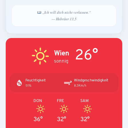
„Ich will dich nicht verlassen.“
— Hebräer 13,5
26°
Wien
sonnig
Feuchtigkeit
Windgeschwindigkeit
51%
8.3Km/h
DON
FRE
SAM
36°
32°
32°