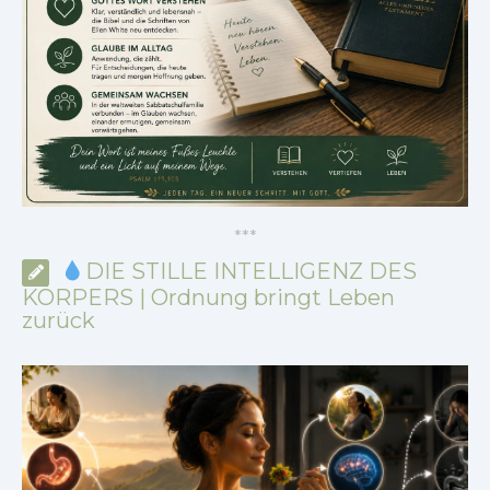
*
*
*
DIE STILLE INTELLIGENZ DES
KÖRPERS | Ordnung bringt Leben
zurück