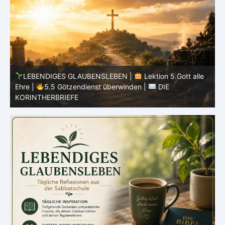
LEBENDIGES GLAUBENSLEBEN |
Lektion 5.Gott alle
Ehre |
5.4 Warnung vor Götzendienst |
DIE
E
KORINTHERBRIEFE
K