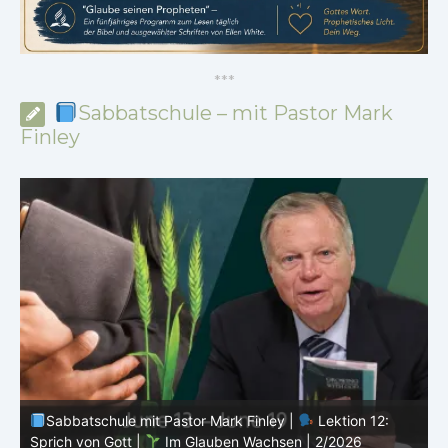
*
*
*
Sabbatschule – mit Pastor Mark
Finley
Sabbatschule mit Pastor Mark Finley |
Lektion 11:
Rückschläge |
Im Glauben Wachsen | 2/2026
R