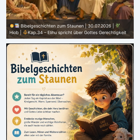
Bibelgeschichten zum Staunen | 29.07.2026 |
Hiob
|
Kap.33 – Elihu spricht Hiob direkt an
|