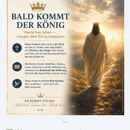
*
*
*