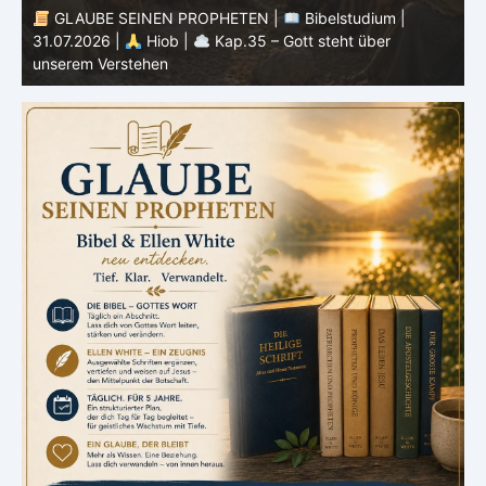
GLAUBE SEINEN PROPHETEN |
Bibelstudium |
30.07.2026 |
Hiob |
Kap.34 – Gott handelt niemals
2
ungerecht
W