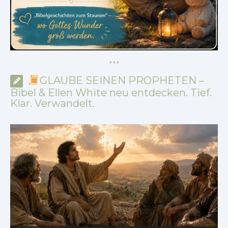
*
*
*
GLAUBE SEINEN PROPHETEN –
Bibel & Ellen White neu entdecken. Tief.
Klar. Verwandelt.