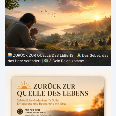
as
ZURÜCK ZUR QUELLE DES LEBENS |
Das Gebet, das
das Herz verändert |
2.Geheiligt werde dein Name
d