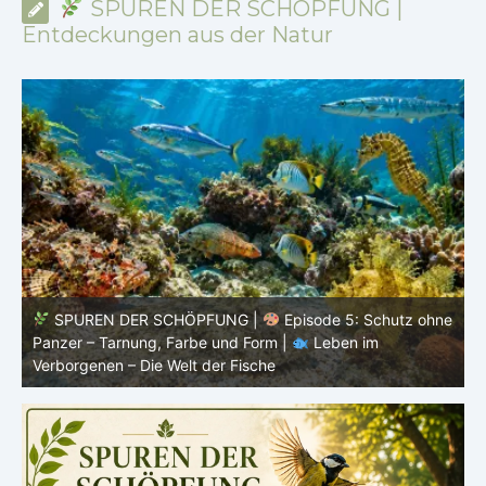
SPUREN DER SCHÖPFUNG |
Entdeckungen aus der Natur
ne
SPUREN DER SCHÖPFUNG |
Episode 4: Kalt, aber
lebendig – Leben ohne konstante Körpertemperatur |
o
Leben im Verborgenen – Die Welt der Fische
i