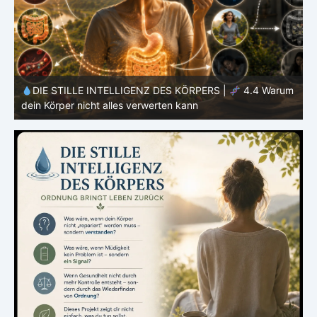
m
DIE STILLE INTELLIGENZ DES KÖRPERS |
4.3 Warum
dein Stoffwechsel nicht konstant arbeitet
T