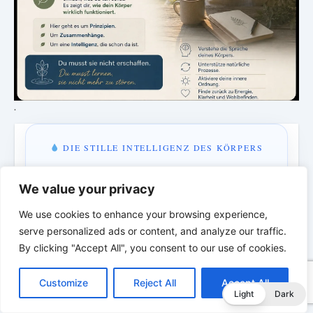
.
DIE STILLE INTELLIGENZ DES KÖRPERS
Ordnung bringt Leben zurück
We value your privacy
Eine neue Episode über Rhythmus, Ordnung und die
verborgene Intelligenz des Körpers.
We use cookies to enhance your browsing experience,
serve personalized ads or content, and analyze our traffic.
By clicking "Accept All", you consent to our use of cookies.
C
F
P
W
T
R
M
T
T
V
MONTAG & MITTWOCH · 18:00 UHR
o
a
i
h
u
e
e
e
w
i
4 Tage · 9 Std · 48 Min
Customize
Reject All
Accept All
p
c
n
a
m
d
s
l
i
b
r
T
Light
Dark
y
e
t
t
b
d
s
e
t
e
e
L
b
e
s
l
i
e
g
t
r