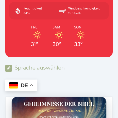
Feuchtigkeit
Windgeschwindigkeit
84%
15.5Km/h
FRE
SAM
SON
31°
30°
33°
Sprache auswählen
DE
GEHEIMNISSE DER BIBEL
Entdecken. Verstehen. Glauben.
www.geheimnissederbibel.com