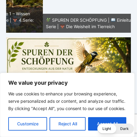
SPUREN DER SCHÖPFUNG |
Einleitung zur vierten
V
Serie |
Die Weisheit im Tierreich
V
We value your privacy
We use cookies to enhance your browsing experience,
serve personalized ads or content, and analyze our traffic.
By clicking "Accept All", you consent to our use of cookies.
C
F
P
W
T
R
M
T
T
V
o
a
i
h
u
e
e
e
w
i
Customize
Reject All
Accept All
p
c
n
a
m
d
s
l
i
b
r
T
Light
Dark
y
e
t
t
b
d
s
e
t
e
e
L
b
e
s
l
i
e
g
t
r