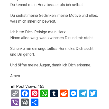
Du kennst mein Herz besser als ich selbst.
Du siehst meine Gedanken, meine Motive und alles,
was mich innerlich bewegt.
Ich bitte Dich: Reinige mein Herz.
Nimm alles weg, was zwischen Dir und mir steht.
Schenke mir ein ungeteiltes Herz, das Dich sucht
und Dir gehört.
Und öffne meine Augen, damit ich Dich erkenne.
Amen.
Post Views:
165
C
F
Pi
W
T
R
M
T
T
o
a
nt
h
u
e
es
el
wi
Vi
W
T