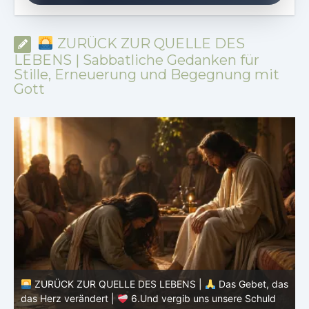
ZURÜCK ZUR QUELLE DES
LEBENS | Sabbatliche Gedanken für
Stille, Erneuerung und Begegnung mit
Gott
as
ZURÜCK ZUR QUELLE DES LEBENS |
Das Gebet, das
d
das Herz verändert |
6.Und vergib uns unsere Schuld
h