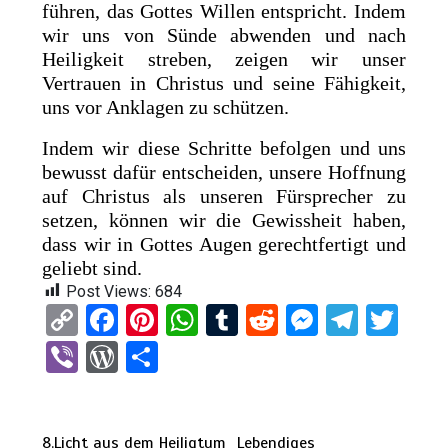
führen, das Gottes Willen entspricht. Indem
wir uns von Sünde abwenden und nach
Heiligkeit streben, zeigen wir unser
Vertrauen in Christus und seine Fähigkeit,
uns vor Anklagen zu schützen.
Indem wir diese Schritte befolgen und uns
bewusst dafür entscheiden, unsere Hoffnung
auf Christus als unseren Fürsprecher zu
setzen, können wir die Gewissheit haben,
dass wir in Gottes Augen gerechtfertigt und
geliebt sind.
Post Views:
684
C
F
Pi
W
T
R
M
T
T
o
a
nt
h
u
e
es
el
wi
Vi
W
T
py
ce
er
at
m
d
se
e
tt
b
or
eil
Li
b
es
s
bl
di
n
gr
er
er
d
e
n
o
t
A
r
t
g
a
8.Licht aus dem Heiligtum
Lebendiges