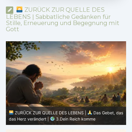
ZURÜCK ZUR QUELLE DES
LEBENS | Sabbatliche Gedanken für
Stille, Erneuerung und Begegnung mit
Gott
as
ZURÜCK ZUR QUELLE DES LEBENS |
Das Gebet, das
das Herz verändert |
2.Geheiligt werde dein Name
d