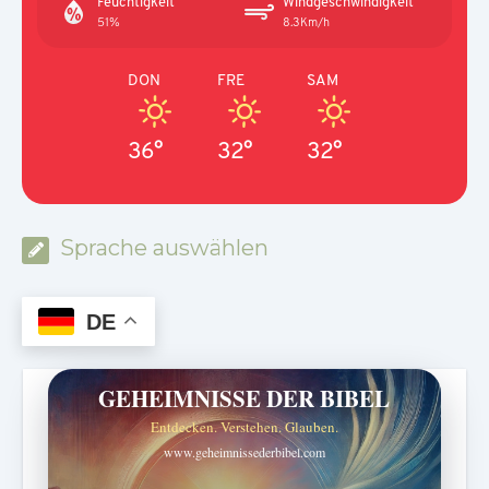
Feuchtigkeit
Windgeschwindigkeit
51%
8.3Km/h
DON
FRE
SAM
36°
32°
32°
Sprache auswählen
DE
GEHEIMNISSE DER BIBEL
Entdecken. Verstehen. Glauben.
www.geheimnissederbibel.com