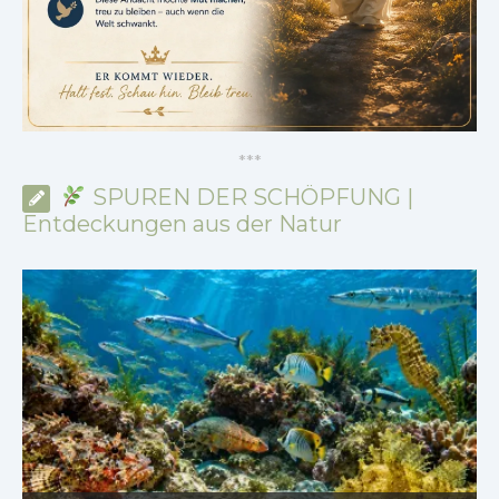
*
*
*
SPUREN DER SCHÖPFUNG |
Entdeckungen aus der Natur