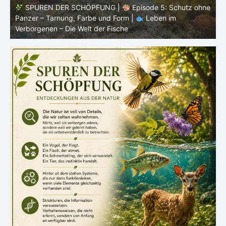
ne
SPUREN DER SCHÖPFUNG |
Episode 4: Kalt, aber
lebendig – Leben ohne konstante Körpertemperatur |
o
Leben im Verborgenen – Die Welt der Fische
i