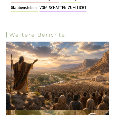
Pr
n
k
o
p
er
m
es
Glaubensleben
VOM SCHATTEN ZUM LICHT
k
p
s
Weitere Berichte