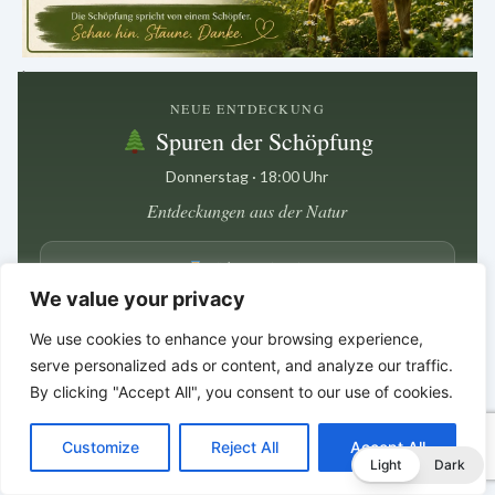
.
NEUE ENTDECKUNG
Spuren der Schöpfung
Donnerstag · 18:00 Uhr
Entdeckungen aus der Natur
Nächster Beitrag in
14 Std · 45 Min
We value your privacy
We use cookies to enhance your browsing experience,
Zwischen den kleinen Details
serve personalized ads or content, and analyze our traffic.
liegt oft ein großer Hinweis.
By clicking "Accept All", you consent to our use of cookies.
*
*
*
C
F
P
W
T
R
M
T
T
V
o
a
i
h
u
e
e
e
w
i
Customize
Reject All
Accept All
p
c
n
a
m
d
s
l
i
b
r
Bibelgeschichten zum Staunen
T
Light
Dark
y
e
t
t
b
d
s
e
t
e
e
L
b
e
s
l
i
e
g
t
r