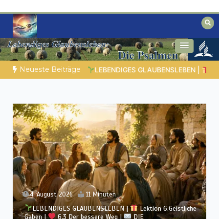
Zum
Inhalt
springen
Biblische Einsichten für Menschen auf
Geheimnisse der Bibel
der Suche
Neueste Beiträge
che Gaben |
6.6 Zusammenfassung |
DIE KORINTHERBRIEFE
3. August 2026
12 Minuten
LEBENDIGES GLAUBENSLEBEN |
Lektion 6.Geistliche
Gaben |
6.2 Einheit durch Vielfalt |
DIE