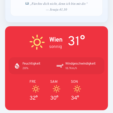
„Fürchte dich nicht, denn ich bin mit dir.“
— Jesaja 41,10
31°
Wien
sonnig
Feuchtigkeit
Windgeschwindigkeit
28%
18.7Km/h
FRE
SAM
SON
32°
30°
34°