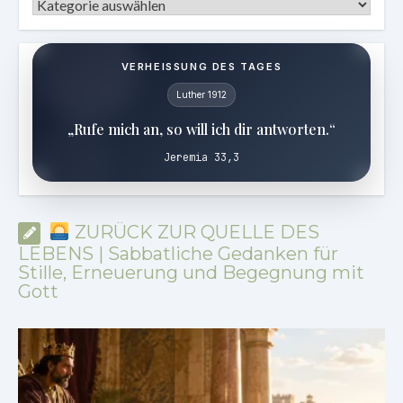
Kategorien
VERHEISSUNG DES TAGES
Luther 1912
„Rufe mich an, so will ich dir antworten.“
Jeremia 33,3
ZURÜCK ZUR QUELLE DES
LEBENS | Sabbatliche Gedanken für
Stille, Erneuerung und Begegnung mit
Gott