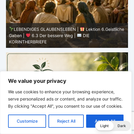
he
LEBENDIGES GLAUBENSLEBEN |
Lektion 6.Geistliche
Gaben |
6.3 Der bessere Weg |
DIE
G
KORINTHERBRIEFE
K
We value your privacy
We use cookies to enhance your browsing experience,
serve personalized ads or content, and analyze our traffic.
By clicking "Accept All", you consent to our use of cookies.
C
F
P
W
T
R
M
T
T
V
o
a
i
h
u
e
e
e
w
i
Customize
Reject All
Accept All
p
c
n
a
m
d
s
l
i
b
r
T
Light
Dark
y
e
t
t
b
d
s
e
t
e
e
L
b
e
s
l
i
e
g
t
r