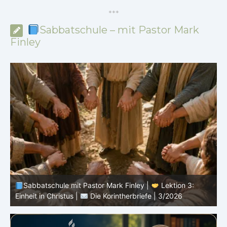
*
*
*
Sabbatschule – mit Pastor Mark
Finley
Sabbatschule mit Pastor Mark Finley |
Lektion 3:
D
Einheit in Christus |
Die Korintherbriefe | 3/2026
3