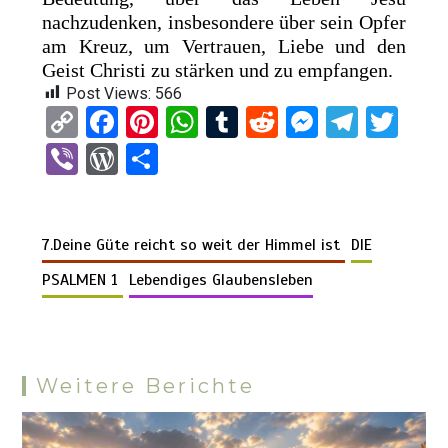
nachzudenken, insbesondere über sein Opfer
am Kreuz, um Vertrauen, Liebe und den
Geist Christi zu stärken und zu empfangen.
Post Views:
566
C
F
Pi
W
T
R
M
T
T
o
a
nt
h
u
e
es
el
wi
Vi
W
T
py
ce
er
at
m
d
se
e
tt
b
or
eil
Li
b
es
s
bl
di
n
gr
er
er
d
e
n
o
t
A
r
t
g
a
7.Deine Güte reicht so weit der Himmel ist
DIE
Pr
n
k
o
p
er
m
es
PSALMEN 1
Lebendiges Glaubensleben
k
p
s
Weitere Berichte