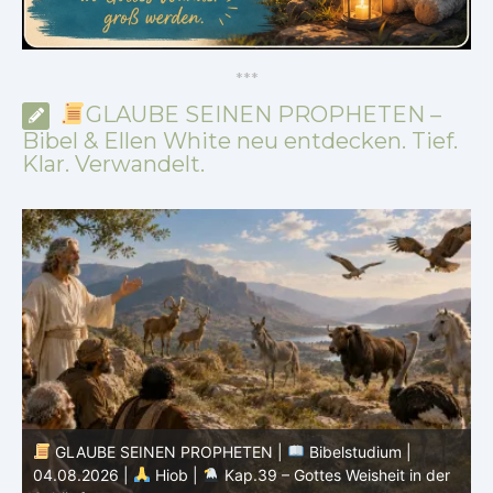
*
*
*
GLAUBE SEINEN PROPHETEN –
Bibel & Ellen White neu entdecken. Tief.
Klar. Verwandelt.
GLAUBE SEINEN PROPHETEN |
Bibelstudium |
04.08.2026 |
Hiob |
Kap.39 – Gottes Weisheit in der
0