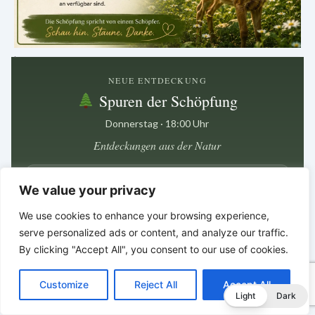
.
NEUE ENTDECKUNG
Spuren der Schöpfung
Donnerstag · 18:00 Uhr
Entdeckungen aus der Natur
Nächster Beitrag in
We value your privacy
5 Tage · 10 Std · 2 Min
We use cookies to enhance your browsing experience,
serve personalized ads or content, and analyze our traffic.
Zwischen den kleinen Details
By clicking "Accept All", you consent to our use of cookies.
liegt oft ein großer Hinweis.
C
F
P
W
T
R
M
T
T
V
*
*
*
o
a
i
h
u
e
e
e
w
i
Customize
Reject All
Accept All
p
c
n
a
m
d
s
l
i
b
r
T
Light
Dark
y
e
t
t
b
d
s
e
t
e
Bibelgeschichten zum Staunen
e
L
b
e
s
l
i
e
g
t
r