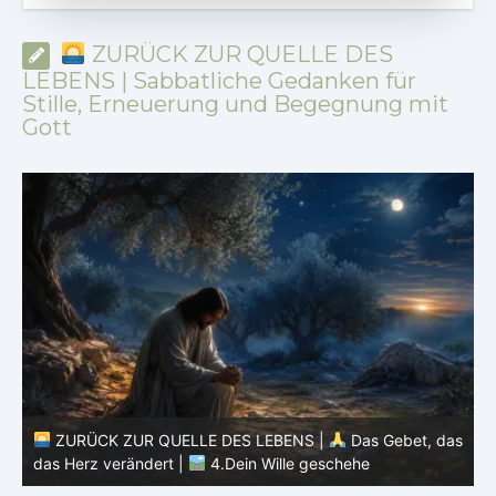
ZURÜCK ZUR QUELLE DES
LEBENS | Sabbatliche Gedanken für
Stille, Erneuerung und Begegnung mit
Gott
as
ZURÜCK ZUR QUELLE DES LEBENS |
Das Gebet, das
das Herz verändert |
3.Dein Reich komme
d