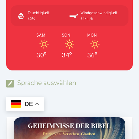
Feuchtigkeit
Windgeschwindigkeit
62%
6.1Km/h
SAM
SON
MON
30°
34°
36°
Sprache auswählen
DE
GEHEIMNISSE DER BIBEL
Entdecken. Verstehen. Glauben.