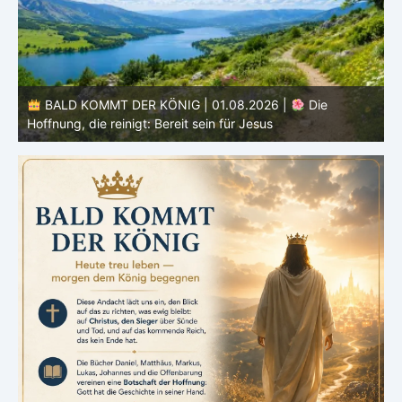
BALD KOMMT DER KÖNIG | 01.08.2026 | Einführung in
den Monat |
August – Heiligung und Charakterbildung
z