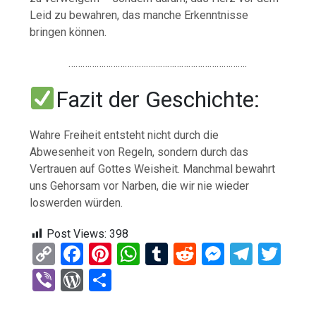
Leid zu bewahren, das manche Erkenntnisse
bringen können.
………………………………………………………………….
Fazit der Geschichte:
Wahre Freiheit entsteht nicht durch die
Abwesenheit von Regeln, sondern durch das
Vertrauen auf Gottes Weisheit. Manchmal bewahrt
uns Gehorsam vor Narben, die wir nie wieder
loswerden würden.
Post Views:
398
C
F
Pi
W
T
R
M
T
T
o
a
nt
h
u
e
es
el
wi
Vi
W
T
py
ce
er
at
m
d
se
e
tt
b
or
eil