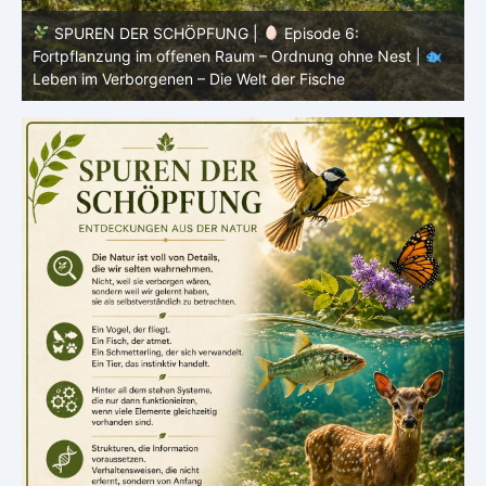
SPUREN DER SCHÖPFUNG |
Episode 5: Schutz ohne
Panzer – Tarnung, Farbe und Form |
Leben im
l
Verborgenen – Die Welt der Fische
L