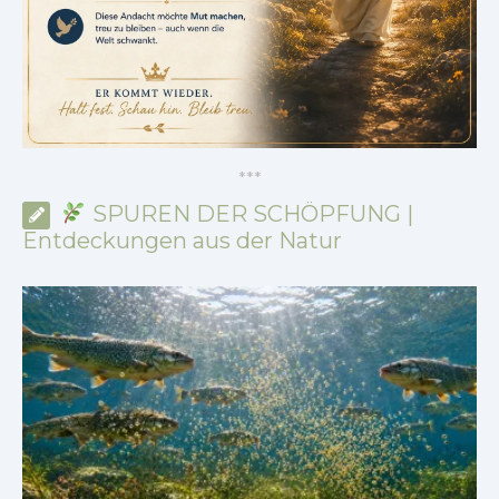
*
*
*
SPUREN DER SCHÖPFUNG |
Entdeckungen aus der Natur