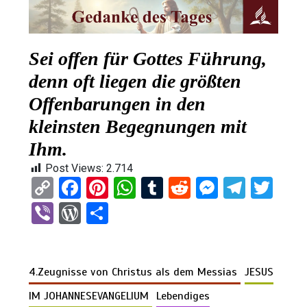
Sei offen für Gottes Führung,
denn oft liegen die größten
Offenbarungen in den
kleinsten Begegnungen mit
Ihm.
Post Views:
2.714
C
F
Pi
W
T
R
M
T
T
o
a
nt
h
u
e
es
el
wi
Vi
W
T
py
ce
er
at
m
d
se
e
tt
b
or
eil
Li
b
es
s
bl
di
n
gr
er
er
d
e
n
o
t
A
r
t
g
a
4.Zeugnisse von Christus als dem Messias
JESUS
Pr
n
k
o
p
er
m
es
IM JOHANNESEVANGELIUM
Lebendiges