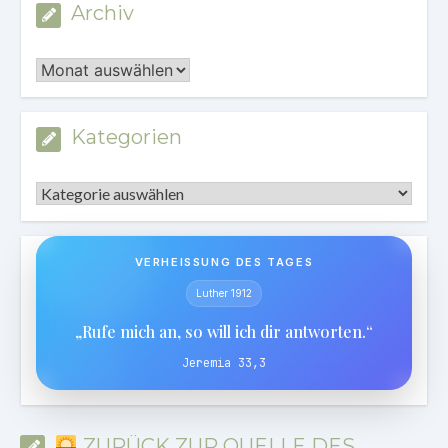
Archiv
Archiv
Kategorien
Kategorien
VERHEISSUNG DES TAGES
Luther 1912
„Rufe mich an, so will ich dir antworten.“
Jeremia 33,3
ZURÜCK ZUR QUELLE DES