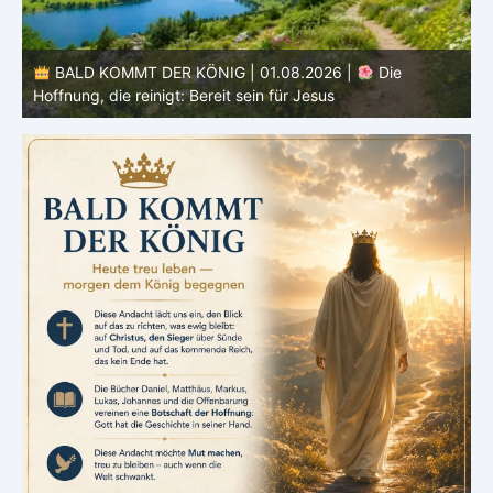
DER KÖNIG | 01.08.2026 |
Die
BALD KOMMT DER KÖN
nigt: Bereit sein für Jesus
den Monat |
August 