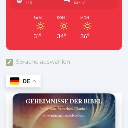
44%
8.6Km/h
SAM
SON
MON
31°
34°
36°
Sprache auswählen
DE
GEHEIMNISSE DER BIBEL
Entdecken. Verstehen. Glauben.
www.geheimnissederbibel.com