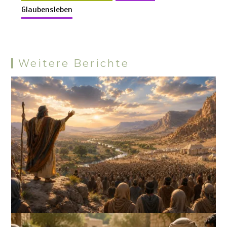
k
p
s
Glaubensleben
Weitere Berichte