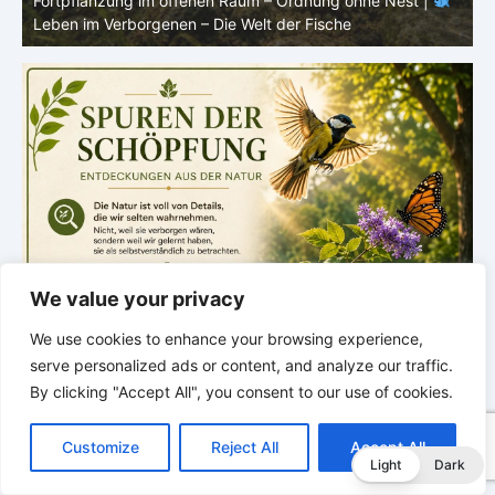
m offenen Raum – Ordnung ohne Nest |
Panzer – Tarnung, Far
enen – Die Welt der Fische
Verborgenen – Die Welt
We value your privacy
We use cookies to enhance your browsing experience,
serve personalized ads or content, and analyze our traffic.
By clicking "Accept All", you consent to our use of cookies.
C
F
P
W
T
R
M
T
T
V
o
a
i
h
u
e
e
e
w
i
Customize
Reject All
Accept All
p
c
n
a
m
d
s
l
i
b
r
T
Light
Dark
y
e
t
t
b
d
s
e
t
e
e
L
b
e
s
l
i
e
g
t
r