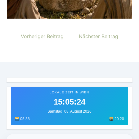
Vorheriger Beitrag
Nächster Beitrag
LOKALE ZEIT IN WIEN
15:05:27
Samstag, 08. August 2026
05:38
20:20