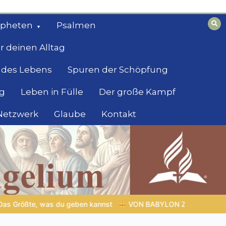
opheten
Psalmen
r deinen Alltag
 des Lebens
Spuren der Schöpfung
g
Leben in Fülle
Der große Kampf
 Netzwerk
Glaube
Kontakt
BYLON ZUM EWIGEN REICH | Kap.1 –
Miniserie 4:
Die prophe