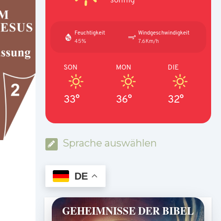
Feuchtigkeit
Windgeschwindigkeit
45%
7.6Km/h
SON
MON
DIE
33°
36°
32°
Sprache auswählen
DE
GEHEIMNISSE DER BIBEL