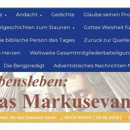
e
Andacht
Gedichte
Glaube seinen Pr
elgeschichten zum Staunen
Gottes Weisheit fü
ie biblische Person des Tages
Zurück zur Quelle
 Herzen
Weltweite Gesamtmitgliederbeteiligun
Die Bergpredigt
Adventistisches Nachrichten
bel
Suche
 | 06.08.2026 |
Das Größte, was du geben kannst
VON BA