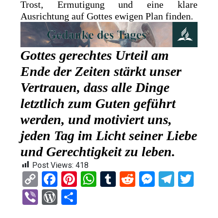
Trost, Ermutigung und eine klare
Ausrichtung auf Gottes ewigen Plan finden.
Gottes gerechtes Urteil am
Ende der Zeiten stärkt unser
Vertrauen, dass alle Dinge
letztlich zum Guten geführt
werden, und motiviert uns,
jeden Tag im Licht seiner Liebe
und Gerechtigkeit zu leben.
Post Views:
418
C
F
Pi
W
T
R
M
T
T
o
a
nt
h
u
e
es
el
wi
Vi
W
T
py
ce
er
at
m
d
se
e
tt
b
or
eil