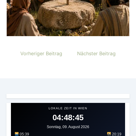
Vorheriger Beitrag
Nächster Beitrag
LOKALE ZEIT IN WIEN
04:48:47
Sonntag, 09. August 2026
05:39
20:19