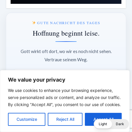
GUTE NACHRICHT DES TAGES
Hoffnung beginnt leise.
Gott wirkt oft dort, wo wir es noch nicht sehen.
Vertraue seinem Weg.
„Der Herr ist mein Hirte.“
We value your privacy
— Psalm 23,1
We use cookies to enhance your browsing experience,
serve personalized ads or content, and analyze our traffic.
By clicking "Accept All", you consent to our use of cookies.
C
F
P
W
T
R
M
T
T
V
20°
o
a
i
h
u
e
e
e
w
i
Wien
Customize
Reject All
Accept All
p
c
n
a
m
d
s
l
i
b
r
T
Light
Dark
y
e
t
t
b
d
s
e
t
e
sonnig
e
L
b
e
s
l
i
e
g
t
r