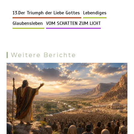
Li
b
es
s
bl
di
n
gr
er
er
d
e
n
o
t
A
r
t
g
a
13.Der Triumph der Liebe Gottes
Lebendiges
Pr
n
k
o
p
er
m
es
Glaubensleben
VOM SCHATTEN ZUM LICHT
k
p
s
Weitere Berichte