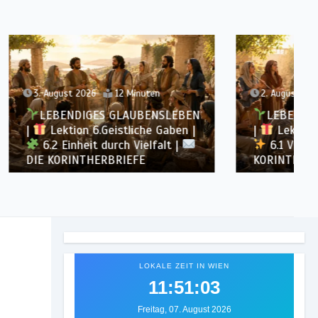
n
2. August 2026
12 Minuten
NSLEBEN
LEBENDIGES GLAUBENSLEBEN
 Gaben |
|
Lektion 6.Geistliche Gaben |
falt |
6.1 Vielfältige Gaben |
DIE
KORINTHERBRIEFE
LOKALE ZEIT IN WIEN
11:51:06
Freitag, 07. August 2026