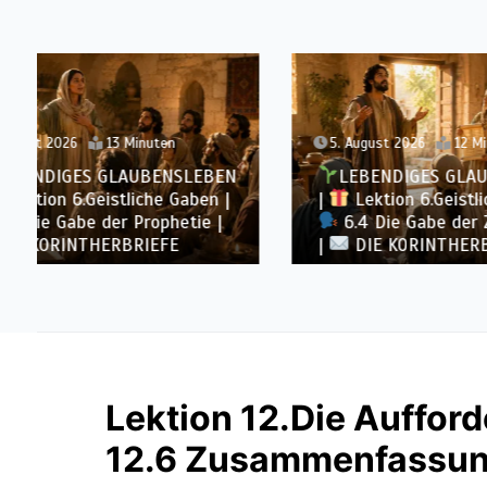
5. August 2026
12 Minuten
4. Augu
LEBENDIGES GLAUBENSLEBEN
LEB
|
Lektion 6.Geistliche Gaben |
|
Lek
6.4 Die Gabe der Zungenrede
6.3 
|
DIE KORINTHERBRIEFE
KORINT
Lektion 12.Die Aufford
12.6 Zusammenfassu