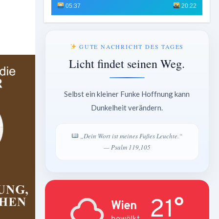
05:37
20:22
GUTE NACHRICHT DES TAGES
Licht findet seinen Weg.
Selbst ein kleiner Funke Hoffnung kann
Dunkelheit verändern.
„Dein Wort ist meines Fußes Leuchte.“
— Psalm 119,105
21°
Wien
bewölkt