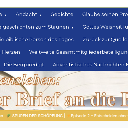
e
Andacht
Gedichte
Glaube seinen Pr
elgeschichten zum Staunen
Gottes Weisheit fü
ie biblische Person des Tages
Zurück zur Quelle
 Herzen
Weltweite Gesamtmitgliederbeteiligun
Die Bergpredigt
Adventistisches Nachrichten
bel
Suche
ne Nachdenken – Wenn Reaktion klüger ist als Reflexion |
4.Serie