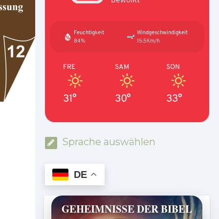
Feuchtigkeit
Windgeschwindigkeit
84%
15.5Km/h
FRE
SAM
SON
31°
30°
33°
Sprache auswählen
DE
GEHEIMNISSE DER BIBEL