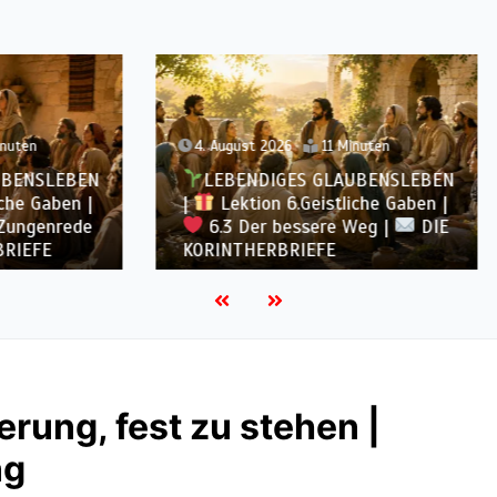
st 2026
11 Minuten
3. August 2026
12 Minute
ENDIGES GLAUBENSLEBEN
LEBENDIGES GLAUBE
tion 6.Geistliche Gaben |
|
Lektion 6.Geistliche
Der bessere Weg |
DIE
6.2 Einheit durch Viel
HERBRIEFE
DIE KORINTHERBRIEFE
erung, fest zu stehen |
ng