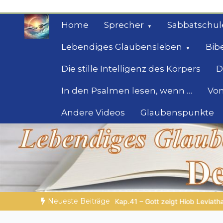
Zum
Inhalt
Home
Sprecher
Sabbatschul
springen
Lebendiges Glaubensleben
Bib
Die stille Intelligenz des Körpers
D
In den Psalmen lesen, wenn …
Von
Andere Videos
Glaubenspunkte
Geheimnisse der Bi
Biblische Einsichten für Menschen auf der 
Neueste Beiträge
athan
SPUREN DER SCHÖPFUNG |
Episode 2 – Entscheiden oh