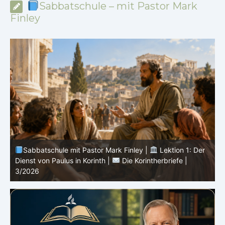
Sabbatschule – mit Pastor Mark
Finley
Sabbatschule mit Pastor Mark Finley |
Lektion 13: Bis
in Ewigkeit |
Im Glauben Wachsen | 2/2026
S