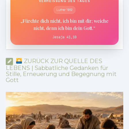
VERHEISSUNG DES TAGES
Luther 1912
„Fürchte dich nicht, ich bin mit dir; weiche
nicht, denn ich bin dein Gott.“
Jesaja 41,10
ZURÜCK ZUR QUELLE DES
LEBENS | Sabbatliche Gedanken für
Stille, Erneuerung und Begegnung mit
Gott