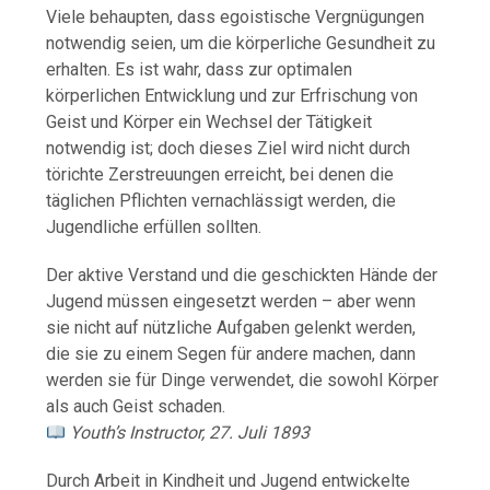
Viele
behaupten,
dass
egoistische
Vergnügungen
notwendig
seien,
um
die
körperliche
Gesundheit
zu
erhalten.
Es
ist
wahr,
dass
zur
optimalen
körperlichen
Entwicklung
und
zur
Erfrischung
von
Geist
und
Körper
ein
Wechsel
der
Tätigkeit
notwendig
ist;
doch
dieses
Ziel
wird
nicht
durch
törichte
Zerstreuungen
erreicht,
bei
denen
die
täglichen
Pflichten
vernachlässigt
werden,
die
Jugendliche
erfüllen
sollten.
Der
aktive
Verstand
und
die
geschickten
Hände
der
Jugend
müssen
eingesetzt
werden –
aber
wenn
sie
nicht
auf
nützliche
Aufgaben
gelenkt
werden,
die
sie
zu
einem
Segen
für
andere
machen,
dann
werden
sie
für
Dinge
verwendet,
die
sowohl
Körper
als
auch
Geist
schaden.
Youth’s
Instructor,
27.
Juli
1893
Durch
Arbeit
in
Kindheit
und
Jugend
entwickelte