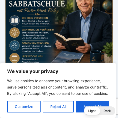
We value your privacy
We use cookies to enhance your browsing experience,
serve personalized ads or content, and analyze our traffic.
.
By clicking "Accept All", you consent to our use of cookies.
C
F
P
W
T
R
M
T
T
V
Bibelstudium
o
a
i
h
u
e
e
e
w
i
Sabbatschule
Customize
Reject All
Accept All
p
c
n
a
m
d
s
l
i
b
r
T
Light
Dark
y
e
t
t
b
d
s
e
t
e
e
L
b
e
s
l
i
e
g
t
r
mit Pastor Mark Finley