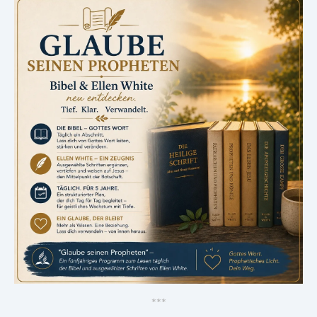
*
*
*