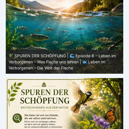
SPUREN DER SCHÖPFUNG |
Episode 7: Leben im
Verborgenen – Warum Fische Fische bleiben |
Leben im
F
Verborgenen – Die Welt der Fische
L