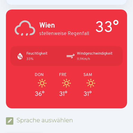
33°
Wien
stellenweise Regenfall
Feuchtigkeit
Windgeschwindigkeit
33%
11.9Km/h
DON
FRE
SAM
36°
31°
31°
Sprache auswählen