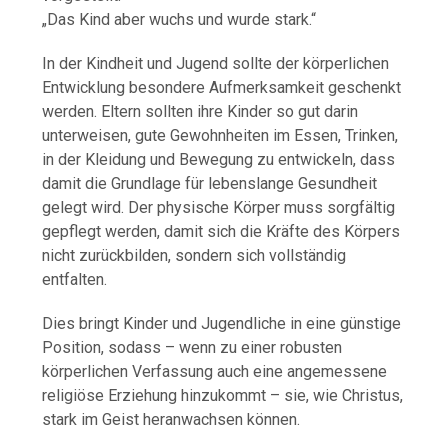
„
Das
Kind
aber
wuchs
und
wurde
stark.“
In
der
Kindheit
und
Jugend
sollte
der
körperlichen
Entwicklung
besondere
Aufmerksamkeit
geschenkt
werden.
Eltern
sollten
ihre
Kinder
so
gut
darin
unterweisen,
gute
Gewohnheiten
im
Essen,
Trinken,
in
der
Kleidung
und
Bewegung
zu
entwickeln,
dass
damit
die
Grundlage
für
lebenslange
Gesundheit
gelegt
wird.
Der
physische
Körper
muss
sorgfältig
gepflegt
werden,
damit
sich
die
Kräfte
des
Körpers
nicht
zurückbilden,
sondern
sich
vollständig
entfalten.
Dies
bringt
Kinder
und
Jugendliche
in
eine
günstige
Position,
sodass –
wenn
zu
einer
robusten
körperlichen
Verfassung
auch
eine
angemessene
religiöse
Erziehung
hinzukommt –
sie,
wie
Christus,
stark
im
Geist
heranwachsen
können.