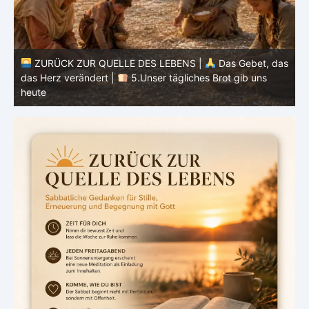
as
ZURÜCK ZUR QUELLE DES LEBENS |
Das Gebet, das
das Herz verändert |
4.Dein Wille geschehe
d