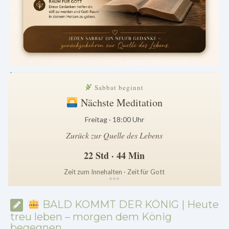
.
Sabbat beginnt
Nächste Meditation
Freitag · 18:00 Uhr
Zurück zur Quelle des Lebens
22 Std · 44 Min
Zeit zum Innehalten · Zeit für Gott
*
*
*
BALD KOMMT DER KÖNIG | Heute
treu leben – morgen dem König
begegnen