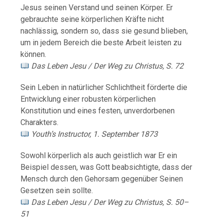
Jesus
seinen
Verstand
und
seinen
Körper.
Er
gebrauchte
seine
körperlichen
Kräfte
nicht
nachlässig,
sondern
so,
dass
sie
gesund
blieben,
um
in
jedem
Bereich
die
beste
Arbeit
leisten
zu
können.
Das
Leben
Jesu /
Der
Weg
zu
Christus,
S.
72
Sein
Leben
in
natürlicher
Schlichtheit
förderte
die
Entwicklung
einer
robusten
körperlichen
Konstitution
und
eines
festen,
unverdorbenen
Charakters.
Youth’s
Instructor,
1.
September
1873
Sowohl
körperlich
als
auch
geistlich
war
Er
ein
Beispiel
dessen,
was
Gott
beabsichtigte,
dass
der
Mensch
durch
den
Gehorsam
gegenüber
Seinen
Gesetzen
sein
sollte.
Das
Leben
Jesu /
Der
Weg
zu
Christus,
S.
50–
51