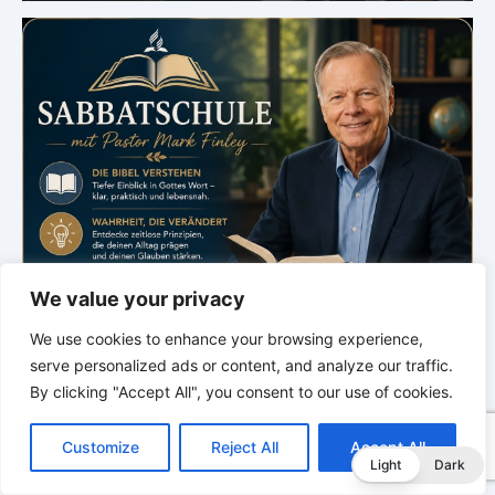
We value your privacy
We use cookies to enhance your browsing experience,
serve personalized ads or content, and analyze our traffic.
By clicking "Accept All", you consent to our use of cookies.
C
F
P
W
T
R
M
T
T
V
o
a
i
h
u
e
e
e
w
i
Customize
Reject All
Accept All
p
c
n
a
m
d
s
l
i
b
r
T
Light
Dark
y
e
t
t
b
d
s
e
t
e
e
.
L
b
e
s
l
i
e
g
t
r