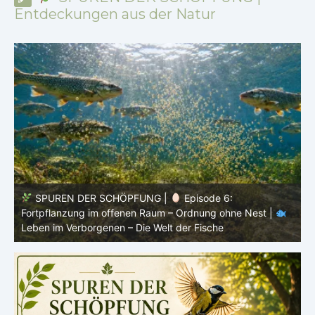
Entdeckungen aus der Natur
SPUREN DER SCHÖPFUNG |
Episode 5: Schutz ohne
Panzer – Tarnung, Farbe und Form |
Leben im
l
Verborgenen – Die Welt der Fische
L