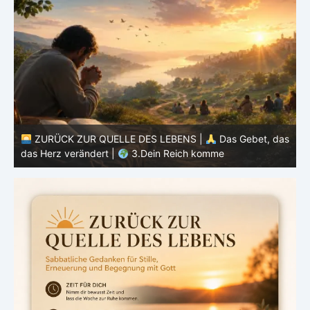
as
ZURÜCK ZUR QUELLE DES LEBENS |
Das Gebet, das
das Herz verändert |
2.Geheiligt werde dein Name
d