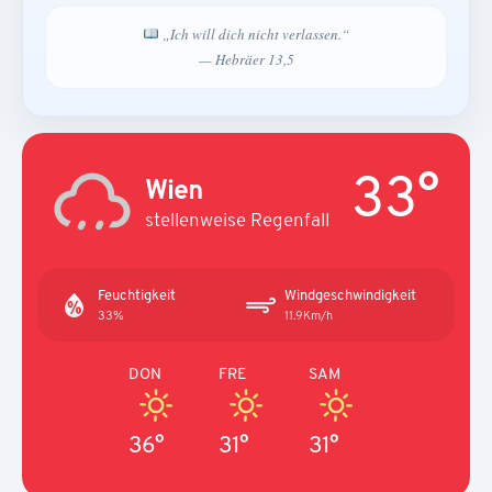
„Ich will dich nicht verlassen.“
— Hebräer 13,5
33°
Wien
stellenweise Regenfall
Feuchtigkeit
Windgeschwindigkeit
33%
11.9Km/h
DON
FRE
SAM
36°
31°
31°