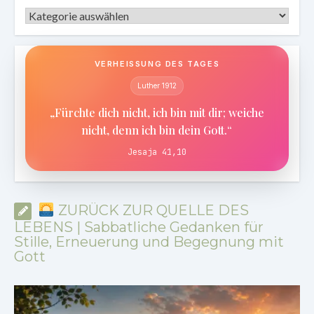
Kategorien
VERHEISSUNG DES TAGES
Luther 1912
„Fürchte dich nicht, ich bin mit dir; weiche
nicht, denn ich bin dein Gott.“
Jesaja 41,10
ZURÜCK ZUR QUELLE DES
LEBENS | Sabbatliche Gedanken für
Stille, Erneuerung und Begegnung mit
Gott