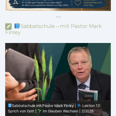
*
*
*
Sabbatschule – mit Pastor Mark
Finley
Sabbatschule mit Pastor Mark Finley |
Lektion 11:
Rückschläge |
Im Glauben Wachsen | 2/2026
R