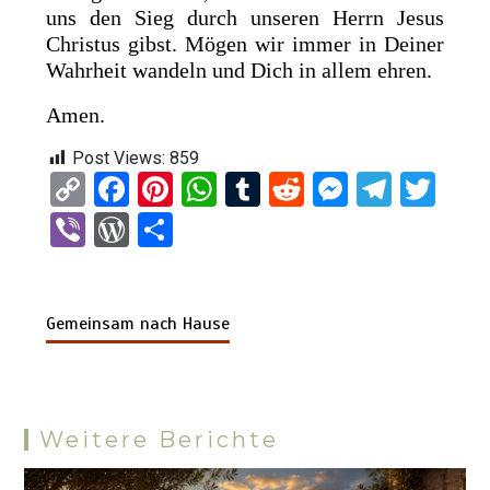
uns den Sieg durch unseren Herrn Jesus
Christus gibst. Mögen wir immer in Deiner
Wahrheit wandeln und Dich in allem ehren.
Amen.
Post Views:
859
C
F
Pi
W
T
R
M
T
T
o
a
nt
h
u
e
es
el
wi
Vi
W
T
py
ce
er
at
m
d
se
e
tt
b
or
eil
Li
b
es
s
bl
di
n
gr
er
er
d
e
n
o
t
A
r
t
g
a
Gemeinsam nach Hause
Pr
n
k
o
p
er
m
es
k
p
s
Weitere Berichte