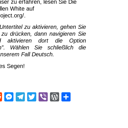
er zu erfahren, lesen Sie Die
len White auf
oject.org/.
tertitel zu aktivieren, gehen Sie
” zu drücken, dann navigieren Sie
d aktivieren dort die Option
n”. Wählen Sie schließlich die
unserem Fall Deutsch.
es Segen!
R
M
T
T
Vi
W
T
e
es
el
wi
b
or
eil
d
se
e
tt
er
d
e
di
n
gr
er
Pr
n