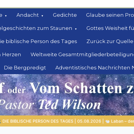
e
Andacht
Gedichte
Glaube seinen Pr
elgeschichten zum Staunen
Gottes Weisheit fü
ie biblische Person des Tages
Zurück zur Quelle
 Herzen
Weltweite Gesamtmitgliederbeteiligun
Die Bergpredigt
Adventistisches Nachrichten
bel
Suche
Laban – der Mann, der andere überlistete und selbst Gottes Grenz