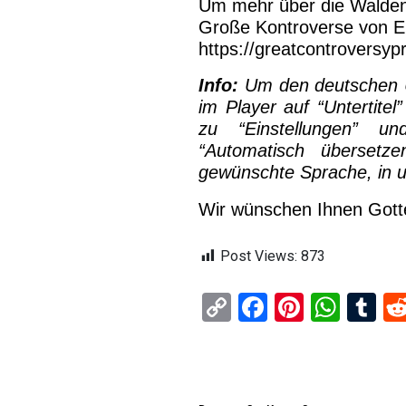
Um mehr über die Waldens
Große Kontroverse von El
https://greatcontroversypr
Info:
Um den deutschen Un
im Player auf “Untertitel
zu “Einstellungen” un
“Automatisch übersetze
gewünschte Sprache, in 
Wir wünschen Ihnen Gott
Post Views:
873
C
F
Pi
W
T
o
a
nt
h
u
py
ce
er
at
m
Li
b
es
s
bl