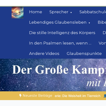
Zum
Inhalt
Home
Sprecher
Sabbatschul
springen
Lebendiges Glaubensleben
Bib
Die stille Intelligenz des Körpers
D
In den Psalmen lesen, wenn …
Von
Andere Videos
Glaubenspunkte
Geheimnisse der Bi
Biblische Einsichten für Menschen auf der 
Neueste Beiträge
 Tierreich
DIE BIBLISCHE PERSON DES TAGES | 05.08.2026 |