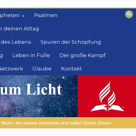
opheten
Psalmen
r deinen Alltag
 des Lebens
Spuren der Schöpfung
g
Leben in Fülle
Der große Kampf
 Netzwerk
Glaube
Kontakt
en erlebte
LEBENDIGES GLAUBENSLEBEN |
Lektion 6.Geistli