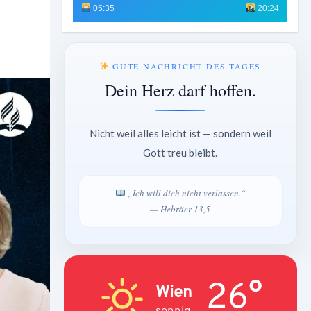
05:35
20:24
GUTE NACHRICHT DES TAGES
Dein Herz darf hoffen.
Nicht weil alles leicht ist — sondern weil
Gott treu bleibt.
„Ich will dich nicht verlassen.“
— Hebräer 13,5
26°
Wien
sonnig