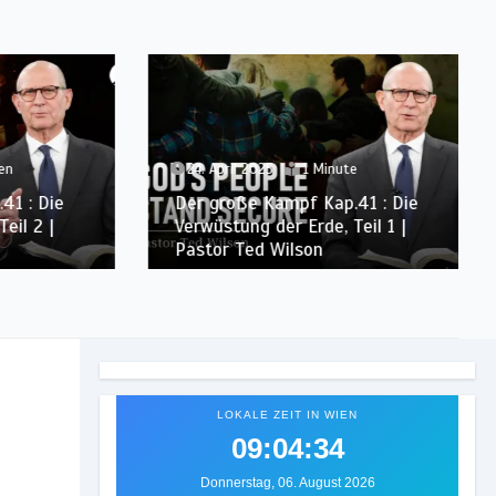
24. April 2025
1 Minute
: Die
Der große Kampf Kap.41 : Die
 2 |
Verwüstung der Erde, Teil 1 |
Pastor Ted Wilson
LOKALE ZEIT IN WIEN
09:04:36
Donnerstag, 06. August 2026