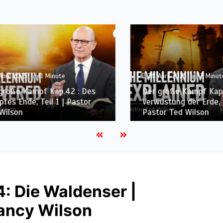
il 2025
1 Minute
24. April 2025
2 Minuten
oße Kampf Kap.42 : Des
Der große Kampf Kap.41 
 Ende, Teil 1 | Pastor
Verwüstung der Erde, Teil
lson
Pastor Ted Wilson
: Die Waldenser |
Nancy Wilson