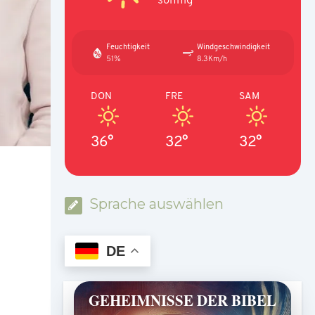
Feuchtigkeit
Windgeschwindigkeit
51%
8.3Km/h
DON
FRE
SAM
36°
32°
32°
Sprache auswählen
DE
GEHEIMNISSE DER BIBEL