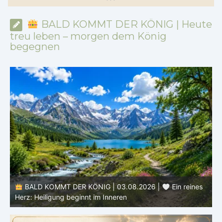
*
*
*
BALD KOMMT DER KÖNIG | Heute
treu leben – morgen dem König
begegnen
e
BALD KOMMT DER KÖNIG | 03.08.2026 |
Ein reines
Herz: Heiligung beginnt im Inneren
ä