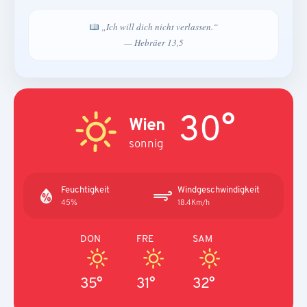
„Ich will dich nicht verlassen.“
— Hebräer 13,5
30°
Wien
sonnig
Feuchtigkeit
Windgeschwindigkeit
45%
18.4Km/h
DON
FRE
SAM
35°
31°
32°