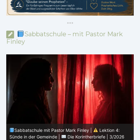
*
*
*
Sabbatschule – mit Pastor Mark
Finley
Sabbatschule mit Pastor Mark Finley |
Lektion 3:
D
Einheit in Christus |
Die Korintherbriefe | 3/2026
3