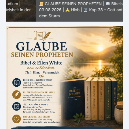
GLAUBE SEINEN PROPHETEN |
Bibelstudium |
r
03.08.2026 |
Hiob |
Kap.38 – Gott antwortet aus
P
dem Sturm
K