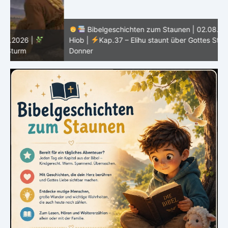
Bibelgeschichten zum Staunen | 02.08.2026 |
Hiob |
Kap.37 – Elihu staunt über Gottes Stimme im
Donner
H