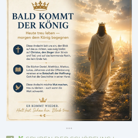
*
*
*