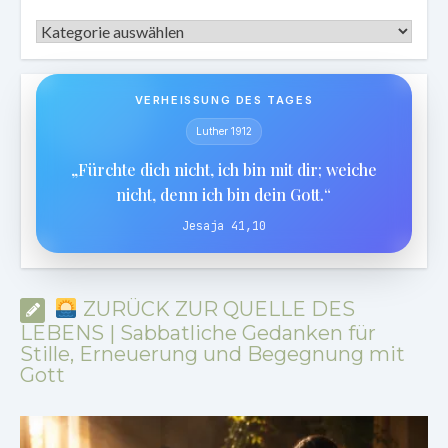
Kategorien
VERHEISSUNG DES TAGES
Luther 1912
„Fürchte dich nicht, ich bin mit dir; weiche
nicht, denn ich bin dein Gott.“
Jesaja 41,10
ZURÜCK ZUR QUELLE DES
LEBENS | Sabbatliche Gedanken für
Stille, Erneuerung und Begegnung mit
Gott