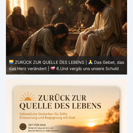
as
ZURÜCK ZUR QUELLE DES LEBENS |
Das Gebet, das
d
das Herz verändert |
6.Und vergib uns unsere Schuld
h