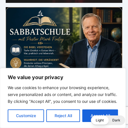
We value your privacy
We use cookies to enhance your browsing experience,
serve personalized ads or content, and analyze our traffic.
By clicking "Accept All", you consent to our use of cookies.
C
F
P
W
T
R
M
T
T
V
o
a
i
h
u
e
e
e
w
i
Customize
Reject All
Accept All
p
c
n
a
m
d
s
l
i
b
r
T
Light
Dark
y
e
t
t
b
d
s
e
t
e
e
L
b
e
s
l
i
e
g
t
r
.