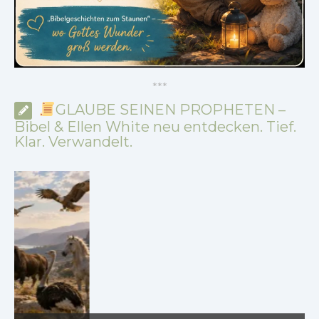
*
*
*
GLAUBE SEINEN PROPHETEN –
Bibel & Ellen White neu entdecken. Tief.
Klar. Verwandelt.