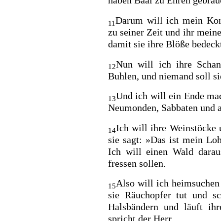
haben Baal zu Ehren gebrau
Darum will ich mein Ko
11
zu seiner Zeit und ihr mein
damit sie ihre Blöße bedeck
Nun will ich ihre Sch
12
Buhlen, und niemand soll s
Und ich will ein Ende mac
13
Neumonden, Sabbaten und al
Ich will ihre Weinstöcke
14
sie sagt: »Das ist mein L
Ich will einen Wald darau
fressen sollen.
Also will ich heimsuchen
15
sie Räuchopfer tut und s
Halsbändern und läuft ih
spricht der Herr.