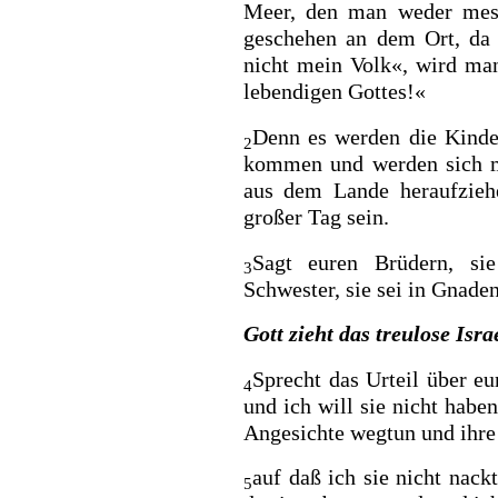
Meer, den man weder mess
geschehen
an dem Ort, da 
nicht mein Volk«, wird ma
lebendigen Gottes!«
Denn es werden die Kinde
2
kommen und werden sich 
aus dem Lande heraufziehe
großer Tag sein.
Sagt euren Brüdern, si
3
Schwester, sie sei
in Gnaden
Gott zieht das treulose Isr
Sprecht das Urteil über eu
4
und ich will sie nicht haben
Angesichte wegtun und ihre
auf daß ich sie nicht nackt
5