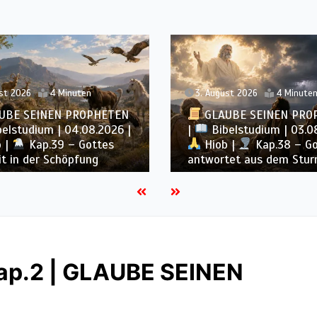
2. August 2026
16 Minute
st 2026
4 Minuten
GLAUBE SEINEN PRO
UBE SEINEN PROPHETEN
|
Geist der Prophezei
elstudium | 03.08.2026 |
– 08.08.2026 |
Proph
 |
Kap.38 – Gott
und Könige |
Kap. 16 :
tet aus dem Sturm
Untergang des Hauses 
ap.2 | GLAUBE SEINEN