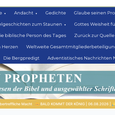
e
Andacht
Gedichte
Glaube seinen Pr
elgeschichten zum Staunen
Gottes Weisheit fü
ie biblische Person des Tages
Zurück zur Quelle
 Herzen
Weltweite Gesamtmitgliederbeteiligun
Die Bergpredigt
Adventistisches Nachrichten
bel
Suche
NIG | 06.08.2026 |
Gebet formt den Charakter: Das verborgene