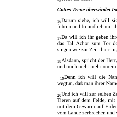
Gottes Treue überwindet Is
Darum siehe, ich will si
16
führen und
freundlich mit i
Da will ich ihr geben ih
17
das Tal
Achor zum Tor de
singen
wie zur Zeit ihrer J
Alsdann, spricht der Her
18
und mich nicht mehr »mein 
Denn ich will die Na
19
wegtun, daß man ihrer Name
Und ich will zur selben 
20
Tieren auf dem Felde, mi
mit dem Gewürm auf Erden 
vom Lande zerbrechen und w