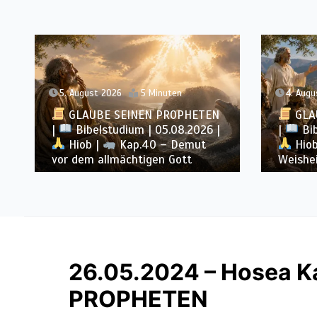
4. August 2026
4 Minuten
3. Augu
GLAUBE SEINEN PROPHETEN
GLA
|
Bibelstudium | 04.08.2026 |
|
Bib
Hiob |
Kap.39 – Gottes
Hiob
Weisheit in der Schöpfung
antwor
26.05.2024 – Hosea K
PROPHETEN