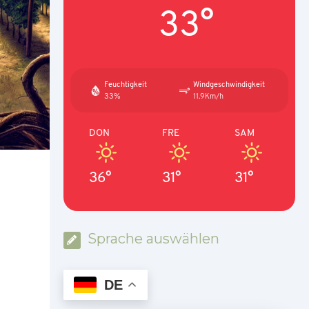
33°
Feuchtigkeit
Windgeschwindigkeit
33%
11.9Km/h
DON
FRE
SAM
36°
31°
31°
Sprache auswählen
DE