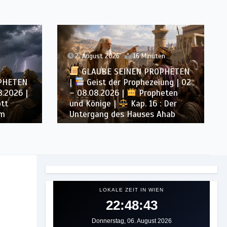
n
1. August 2026
4 Minuten
PHETEN
ung | 02
GLAUBE SEINEN PROPHETEN
eten
|
Bibelstudium | 01.08.2026 |
 Der
Hiob |
Kap.36 – Gott lehrt
Ahab
durch seine Wege
LOKALE ZEIT IN WIEN
22:48:46
Donnerstag, 06. August 2026