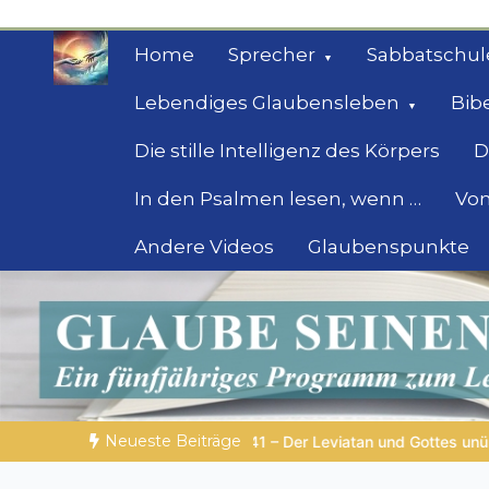
Zum
Inhalt
Home
Sprecher
Sabbatschul
springen
Lebendiges Glaubensleben
Bib
Die stille Intelligenz des Körpers
D
In den Psalmen lesen, wenn …
Von
Andere Videos
Glaubenspunkte
Geheimnisse der Bi
Biblische Einsichten für Menschen auf der 
Neueste Beiträge
eviatan und Gottes unübertreffliche Macht
BALD KOMMT DER KÖ