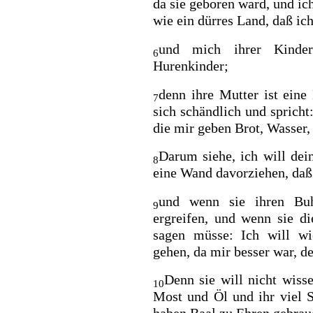
da sie geboren ward, und ic
wie ein dürres Land, daß ich
und mich ihrer Kinder
6
Hurenkinder;
denn ihre Mutter ist eine 
7
sich schändlich und spricht
die mir geben Brot, Wasser,
Darum siehe, ich will de
8
eine Wand davorziehen, daß s
und wenn sie ihren Buh
9
ergreifen, und wenn sie di
sagen müsse: Ich will 
gehen, da mir besser war, de
Denn sie will nicht wisse
10
Most und Öl und ihr viel S