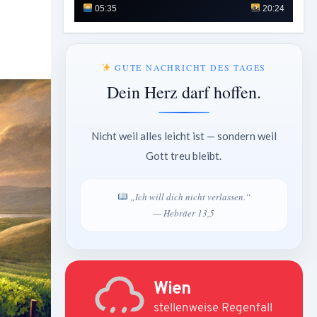
05:35
20:24
GUTE NACHRICHT DES TAGES
Dein Herz darf hoffen.
Nicht weil alles leicht ist — sondern weil
Gott treu bleibt.
„Ich will dich nicht verlassen.“
— Hebräer 13,5
Wien
stellenweise Regenfall