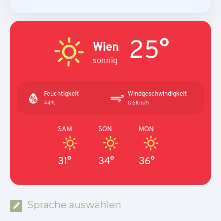
25°
Wien
sonnig
Feuchtigkeit
Windgeschwindigkeit
44%
8.6Km/h
SAM
SON
MON
31°
34°
36°
Sprache auswählen