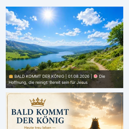
BALD KOMMT DER KÖNIG | 01.08.2026 | Einführung in
den Monat |
August – Heiligung und Charakterbildung
z