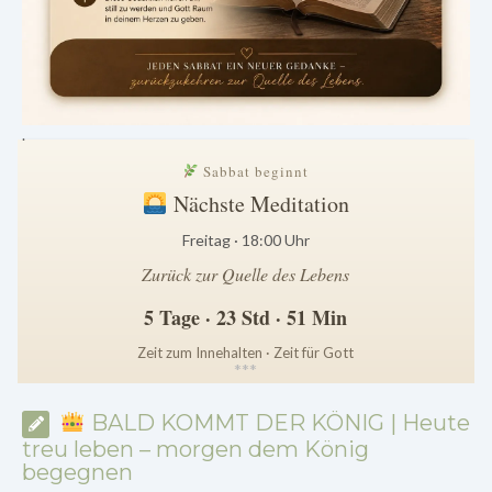
.
Sabbat beginnt
Nächste Meditation
Freitag · 18:00 Uhr
Zurück zur Quelle des Lebens
5 Tage · 23 Std · 51 Min
Zeit zum Innehalten · Zeit für Gott
*
*
*
BALD KOMMT DER KÖNIG | Heute
treu leben – morgen dem König
begegnen