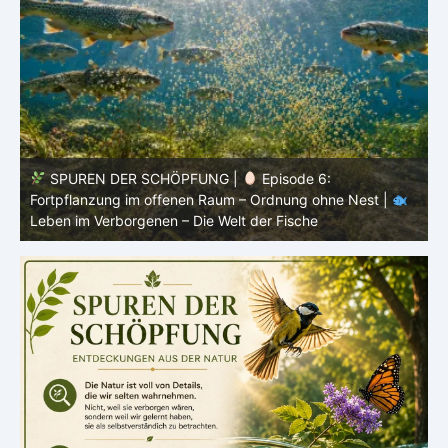
SPUREN DER SCHÖPFUNG |
Episode 5: Schutz ohne
Panzer – Tarnung, Farbe und Form |
Leben im
l
Verborgenen – Die Welt der Fische
L