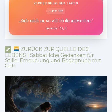
VERHEISSUNG DES TAGES
Luther 1912
„Rufe mich an, so will ich dir antworten.“
Jeremia 33,3
ZURÜCK ZUR QUELLE DES
LEBENS | Sabbatliche Gedanken für
Stille, Erneuerung und Begegnung mit
Gott