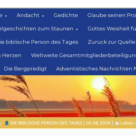
e
Andacht
Gedichte
Glaube seinen Pr
elgeschichten zum Staunen
Gottes Weisheit fü
ie biblische Person des Tages
Zurück zur Quelle
 Herzen
Weltweite Gesamtmitgliederbeteiligun
Die Bergpredigt
Adventistisches Nachrichten
bel
Suche
6 |
Laban – der Mann, der andere überlistete und selbst Gottes G