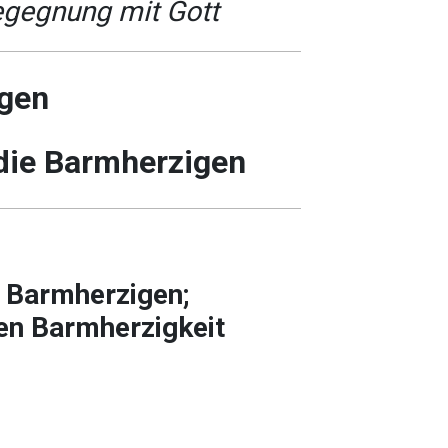
egegnung mit Gott
ngen
 die Barmherzigen
e Barmherzigen;
en Barmherzigkeit