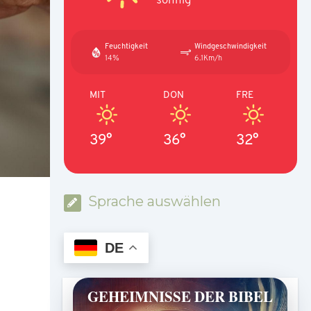
Feuchtigkeit
Windgeschwindigkeit
14%
6.1Km/h
MIT
DON
FRE
39°
36°
32°
Sprache auswählen
DE
GEHEIMNISSE DER BIBEL