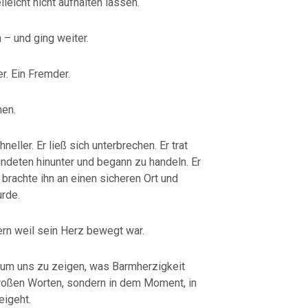
elleicht nicht aufhalten lassen.
 – und ging weiter.
er. Ein Fremder.
hen.
hneller. Er ließ sich unterbrechen. Er trat
ndeten hinunter und begann zu handeln. Er
 brachte ihn an einen sicheren Ort und
urde.
dern weil sein Herz bewegt war.
 um uns zu zeigen, was Barmherzigkeit
großen Worten, sondern in dem Moment, in
eigeht.