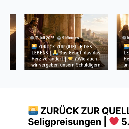
17. Juli 2026
9 Minuten
10. Juli
ZURÜCK ZUR QUELLE DES
ZUR
LEBENS |
Das Gebet, das das
LEBENS
Herz verändert |
7.Wie auch
Herz ve
wir vergeben unsern Schuldigern
uns uns
ZURÜCK ZUR QUELL
Seligpreisungen |
5.