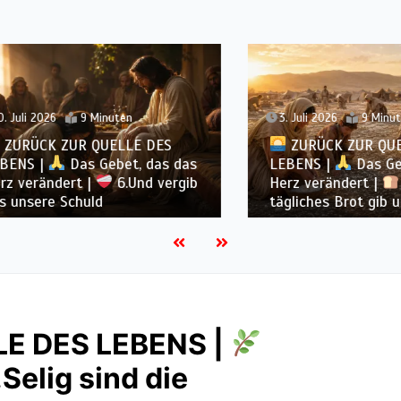
 2026
9 Minuten
3. Juli 2026
9 Minuten
ÜCK ZUR QUELLE DES
ZURÜCK ZUR QUELLE
 |
Das Gebet, das das
LEBENS |
Das Gebet, 
rändert |
6.Und vergib
Herz verändert |
5.Un
ere Schuld
tägliches Brot gib uns h
E DES LEBENS |
Selig sind die