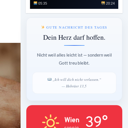
05:35
20:24
GUTE NACHRICHT DES TAGES
Dein Herz darf hoffen.
Nicht weil alles leicht ist — sondern weil
Gott treu bleibt.
„Ich will dich nicht verlassen.“
— Hebräer 13,5
39°
Wien
sonnig