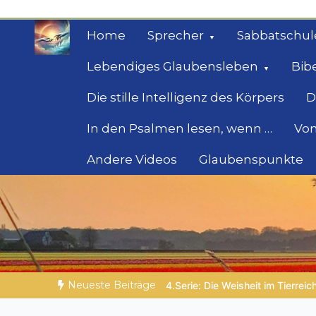
Zum
Inhalt
Home
Sprecher
Sabbatschul
springen
Lebendiges Glaubensleben
Bib
Die stille Intelligenz des Körpers
D
In den Psalmen lesen, wenn …
Von
Andere Videos
Glaubenspunkte
Geheimnisse der Bi
Biblische Einsichten für Menschen auf der 
Neueste Beiträge
it im Tierreich
DIE BIBLISCHE PERSON DES TAGES | 05.08.202