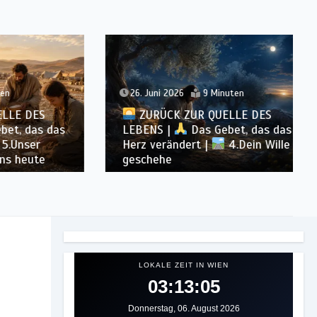
26. Juni 2026
9 Minuten
 DES
ZURÜCK ZUR QUELLE DES
das das
LEBENS |
Das Gebet, das das
ser
Herz verändert |
4.Dein Wille
eute
geschehe
LOKALE ZEIT IN WIEN
03:13:07
Donnerstag, 06. August 2026