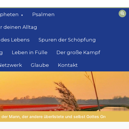
opheten
Psalmen
r deinen Alltag
 des Lebens
Spuren der Schöpfung
g
Leben in Fülle
Der große Kampf
 Netzwerk
Glaube
Kontakt
renzen erlebte
LEBENDIGES GLAUBENSLEBEN |
Lektion 6.Gei